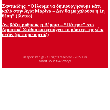
Σαντικίδης: “Θέλουμε να δημιουργήσουμε κάτι
καλό στην Αγία Μαρίνα – Δεν θα με χαλούσε η 1η
θέση” (βίντεο)
Ανεβάζει ρυθμούς η Βέροια – “Πάτησε” στο
Δημοτικό Στάδιο και φτιάχνει το ρόστερ της νέας
σεζόν (φωτορεπορτάζ)
© sportsfan.gr - All rights reserved - 2022 Για
fanατικούς των σπορ!