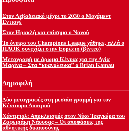
Στον Λεβαδειακό μέχρι το 2030 ο Μοχάμεντ
Εντιαγέ
Στον Ηρακλή και επίσημα ο Νανού
Το όνειρο του Champions League χάθηκε, αλλά ο
ΠΑΟΚ συνεχίζει στην Ευρώπη (βίντεο)
Μεταγραφή με άρωμα Κένυας για την Αγία
Μαρίνα – Στα “κυανόλευκα” ο Brian Kamau
Δημοφιλή
Δύο μεταγραφές στη μεσαία γραμμή για τον
Κένταυρο Λουτρού
Χάντμπολ: Αποκλεισμός στον Νίκο Τσαγκέρα του
Ζαφειράκη Νάουσας – Οι αποφάσεις της
αθλητικής δικαιοσύνης