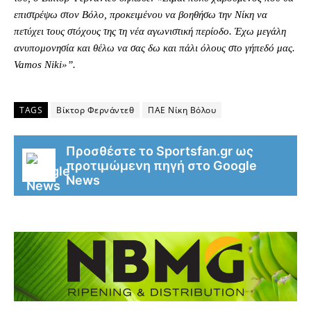
επιστρέψω στον Βόλο, προκειμένου να βοηθήσω την Νίκη να
πετύχει τους στόχους της τη νέα αγωνιστική περίοδο. Έχω μεγάλη
ανυπομονησία και θέλω να σας δω και πάλι όλους στο γήπεδό μας.
Vamos Niki»”.
TAGS
Βίκτορ Φερνάντεθ
ΠΑΕ Νίκη Βόλου
Προσθέστε το Sportsfan.gr ως
προτιμώμενη πηγή στο Google
News