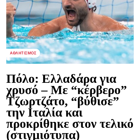
ΑΘΛΗΤΙΣΜΌΣ
Πόλο: Ελλαδάρα για
χρυσό – Με “κέρβερο”
Τζωρτζάτο, “βύθισε”
την Ιταλία και
προκρίθηκε στον τελικό
(στιγμιότυπα)