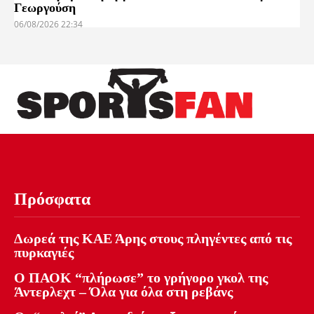
Γεωργούση
06/08/2026 22:34
Πρόσφατα
Δωρεά της ΚΑΕ Άρης στους πληγέντες από τις
πυρκαγιές
Ο ΠΑΟΚ “πλήρωσε” το γρήγορο γκολ της
Άντερλεχτ – Όλα για όλα στη ρεβάνς