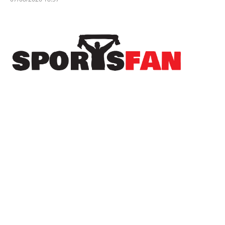
Πρόσφατα
Ανακοινώθηκε το πρόγραμμα της Β’ φάσης του
Κυπέλλου Ελλάδας
Ήττα στην παράταση για την Εθνική Παίδων
στην πρεμιέρα του EuroBasket U16