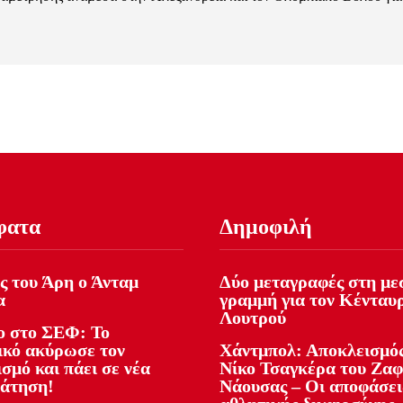
φατα
Δημοφιλή
ς του Άρη ο Άνταμ
Δύο μεταγραφές στη με
α
γραμμή για τον Κένταυ
Λουτρού
 στο ΣΕΦ: Το
ικό ακύρωσε τον
Χάντμπολ: Αποκλεισμός
σμό και πάει σε νέα
Νίκο Τσαγκέρα του Ζα
άτηση!
Νάουσας – Οι αποφάσει