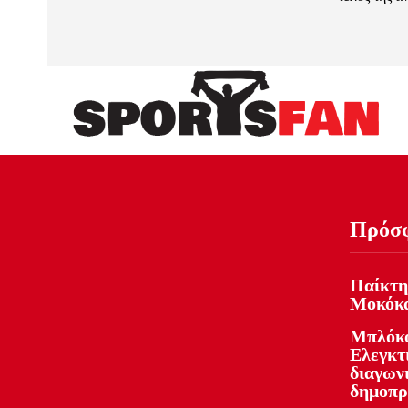
Πρόσ
Παίκτη
Μοκόκ
Μπλόκο
Ελεγκτ
διαγωνι
δημοπρ