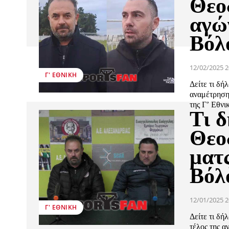
Θεο
αγώ
Βόλο
12/02/2025 2
Γ' ΕΘΝΙΚΉ
Δείτε τι δ
αναμέτρηση
της Γ’ Εθνικ
Τι 
Θεο
ματ
Βόλο
12/01/2025 2
Γ' ΕΘΝΙΚΉ
Δείτε τι δ
τέλος της α