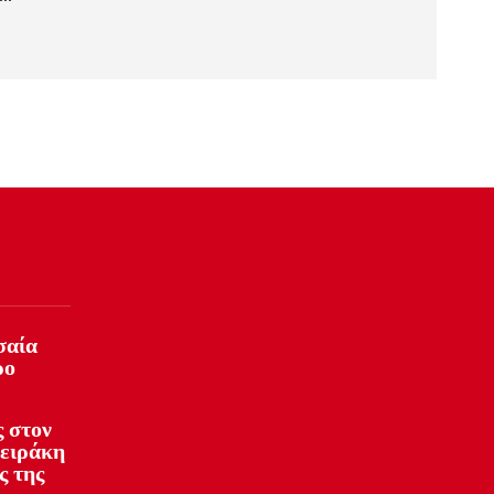
σαία
ρο
 στον
φειράκη
ς της