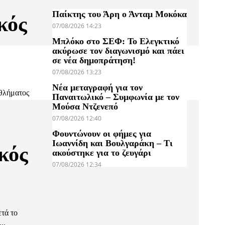
Παίκτης του Άρη ο Άνταμ Μοκόκα
κός
07/08/2026 14:23
Μπλόκο στο ΣΕΦ: Το Ελεγκτικό
ακύρωσε τον διαγωνισμό και πάει
σε νέα δημοπράτηση!
07/08/2026 13:23
Νέα μεταγραφή για τον
αθλήματος
Παναιτωλικό – Συμφωνία με τον
Μούσα Ντζενεπό
07/08/2026 12:40
Φουντώνουν οι φήμες για
Ιωαννίδη και Βουλγαράκη – Τι
κός
ακούστηκε για το ζευγάρι
07/08/2026 12:34
ετά το
..