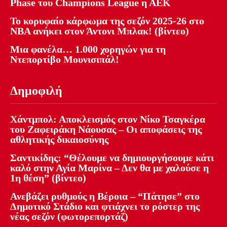
Phase του Champions League η ΑΕΚ
Το κορυφαίο κάρφωμα της σεζόν 2025-26 στο
NBA ανήκει στον Άντονι Μπλακ! (βίντεο)
Μια φανέλα… 1.000 χορηγών για τη
Ντεπορτίβο Μουνισιπάλ!
Δημοφιλή
Χάντμπολ: Αποκλεισμός στον Νίκο Τσαγκέρα
του Ζαφειράκη Νάουσας – Οι αποφάσεις της
αθλητικής δικαιοσύνης
Σαντικίδης: “Θέλουμε να δημιουργήσουμε κάτι
καλό στην Αγία Μαρίνα – Δεν θα με χαλούσε η
1η θέση” (βίντεο)
Ανεβάζει ρυθμούς η Βέροια – “Πάτησε” στο
Δημοτικό Στάδιο και φτιάχνει το ρόστερ της
νέας σεζόν (φωτορεπορτάζ)