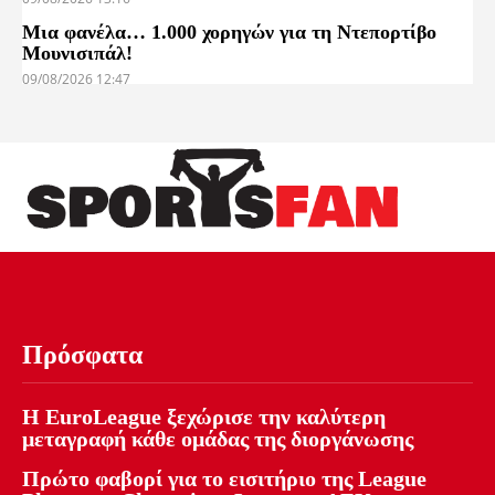
Μια φανέλα… 1.000 χορηγών για τη Ντεπορτίβο
Μουνισιπάλ!
09/08/2026 12:47
Πρόσφατα
Η EuroLeague ξεχώρισε την καλύτερη
μεταγραφή κάθε ομάδας της διοργάνωσης
Πρώτο φαβορί για το εισιτήριο της League