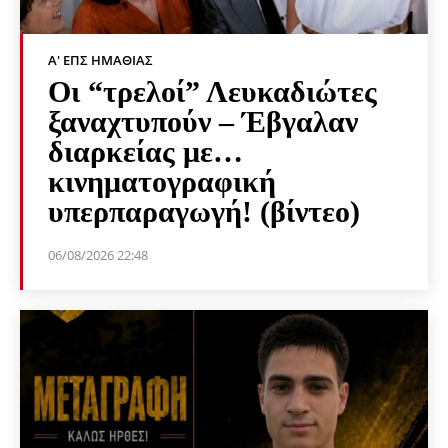
Α' ΕΠΣ ΗΜΑΘΊΑΣ
Οι “τρελοί” Λευκαδιώτες
ξαναχτυπούν – Έβγαλαν
διαρκείας με…
κινηματογραφική
υπερπαραγωγή! (βίντεο)
06/08/2026 22:48