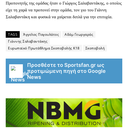
Προπονητής της ομάδας ήταν ο Γιώργος Σαλαβαντάκης, ο οποίος
είχε τη χαρά να προπονεί στην ομάδα, τον γιο του Γιάννη
Σαλαβαντάκη και φυσικά να χαίρεται διπλά για την επιτυχία.
TAGS
Άγγελος Παγουλάτος
Αδάμ Γεωργαράς
Γιάννης Σαλαβαντάκης
Ευρωπαϊκό Πρωτάθλημα Σκοποβολής Κ18
Σκοποβολή
Προσθέστε το Sportsfan.gr ως
προτιμώμενη πηγή στο Google
News