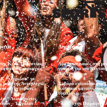
φατα
Δημοφιλή
της ΚΑΕ Άρης στους
Δύο μεταγραφές στη με
ες από τις πυρκαγιές
γραμμή για τον Κένταυ
Λουτρού
Κ “πλήρωσε” το
 γκολ της Άντερλεχτ –
Σοβαρό επεισόδιο στο Σ
α όλα στη ρεβάνς
Κάτοικοι καταγγέλουν 
συμπλοκή
ελοί” Λευκαδιώτες
υπούν – Έβγαλαν
“4all” στην Πιερίων: 