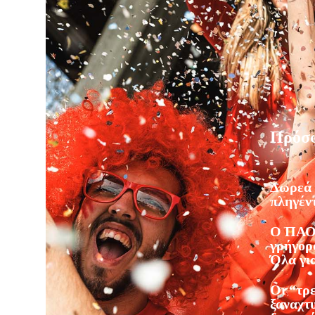
Πρόσ
Δωρεά 
πληγέντ
Ο ΠΑΟ
γρήγορο
Όλα γι
Οι “τρ
ξαναχτ