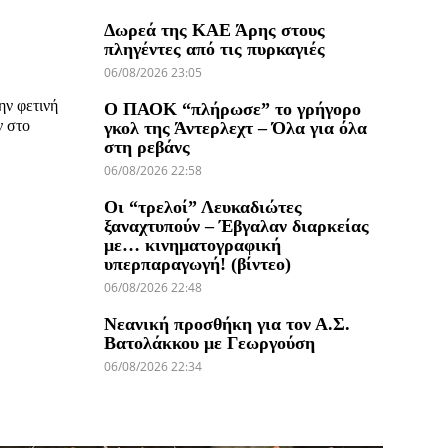
Δωρεά της ΚΑΕ Άρης στους
πληγέντες από τις πυρκαγιές
06/08/2026 23:05
ην φετινή
Ο ΠΑΟΚ “πλήρωσε” το γρήγορο
ν στο
γκολ της Άντερλεχτ – Όλα για όλα
στη ρεβάνς
06/08/2026 22:58
Οι “τρελοί” Λευκαδιώτες
ξαναχτυπούν – Έβγαλαν διαρκείας
με… κινηματογραφική
υπερπαραγωγή! (βίντεο)
06/08/2026 22:48
Νεανική προσθήκη για τον Α.Σ.
Βατολάκκου με Γεωργούση
06/08/2026 22:34