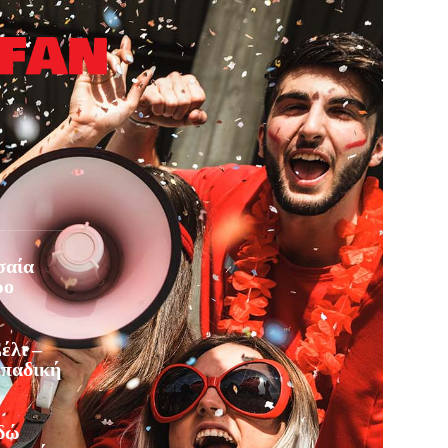
σαία
ρο
έλι –
οπαδική
Εδώ