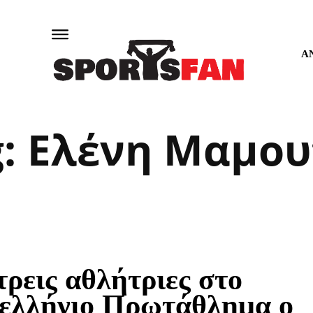
Α
g:
Ελένη Μαμου
τρεις αθλήτριες στο
ελλήνιο Πρωτάθλημα ο