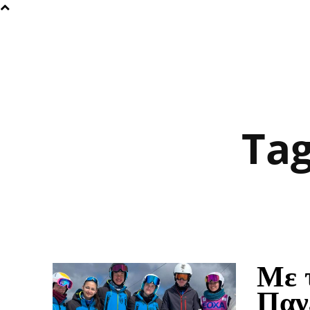
Ta
Με 
Παν