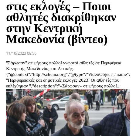
στις εκλογές – Ποιοι
αθλητές διακρίθηκαν
στην Κεντρική
Μακεδονία (βίντεο)
11/10/2023 08:56
"Σάρωσαν" σε ψήφους πολλοί γνωστοί αθλητές σε Περιφέρεια
Κεντρικής Μακεδονίας και Αττικής.
{"@context":"http://schema.org","@type":"VideoObject","name":
"Περιφερειακές και δημοτικές εκλογές 2023: Οι αθλητές που
εκλέχθηκαν ","description":"«Σάρωσαν» σε ψήφους πολλοί...