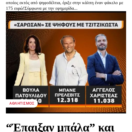
οποίος εκτός από ψηφοδέλτια, έριξε στην κάλπη έναν φάκελο με
175 ευρώ!Σύμφωνα με την εφημερίδα...
ΑΘΛΗΤΙΣΜΌΣ
“Έπαιξαν μπάλα” και