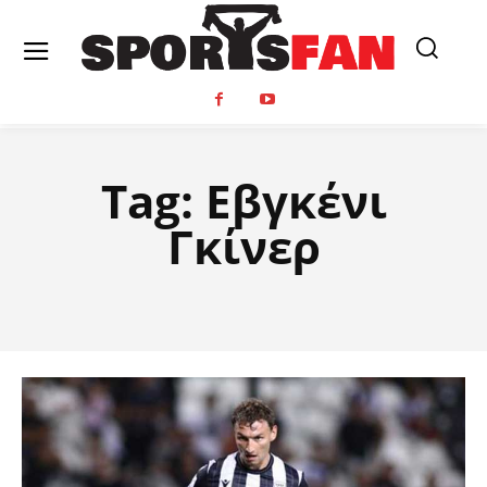
Tag:
Εβγκένι
Γκίνερ