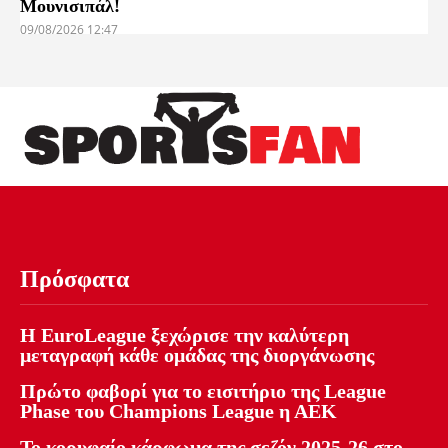
Μουνισιπάλ!
09/08/2026 12:47
Πρόσφατα
Η EuroLeague ξεχώρισε την καλύτερη
μεταγραφή κάθε ομάδας της διοργάνωσης
Πρώτο φαβορί για το εισιτήριο της League
Phase του Champions League η ΑΕΚ
Το κορυφαίο κάρφωμα της σεζόν 2025-26 στο