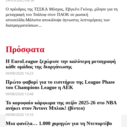
29/05/2025 09:56
Ο πρόεδρος της ΤΣΣΚΑ Μόσχας, Εβγκένι Γκίνερ, μίλησε για τη
μεταγραφή του Τσάλοφ στον ΠΑΟΚ σε ρωσική
ιστοσελίδα.Μάλιστα αποκάλυψε άγνωστες λεπτομέρειες των
διαπραγματεύσεων...
Πρόσφατα
Η EuroLeague ξεχώρισε την καλύτερη μεταγραφή
κάθε ομάδας της διοργάνωσης
09/08/2026 14:23
Πρώτο φαβορί για το εισιτήριο της League Phase
του Champions League η ΑΕΚ
09/08/2026 13:48
Το κορυφαίο κάρφωμα της σεζόν 2025-26 στο NBA
ανήκει στον Άντονι Μπλακ! (βίντεο)
09/08/2026 13:16
Μια φανέλα… 1.000 χορηγών για τη Ντεπορτίβο