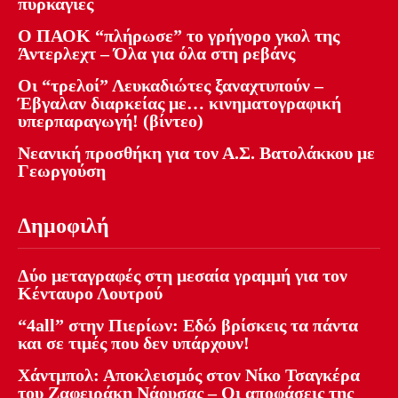
πυρκαγιές
Ο ΠΑΟΚ “πλήρωσε” το γρήγορο γκολ της
Άντερλεχτ – Όλα για όλα στη ρεβάνς
Οι “τρελοί” Λευκαδιώτες ξαναχτυπούν –
Έβγαλαν διαρκείας με… κινηματογραφική
υπερπαραγωγή! (βίντεο)
Νεανική προσθήκη για τον Α.Σ. Βατολάκκου με
Γεωργούση
Δημοφιλή
Δύο μεταγραφές στη μεσαία γραμμή για τον
Κένταυρο Λουτρού
“4all” στην Πιερίων: Εδώ βρίσκεις τα πάντα
και σε τιμές που δεν υπάρχουν!
Χάντμπολ: Αποκλεισμός στον Νίκο Τσαγκέρα
του Ζαφειράκη Νάουσας – Οι αποφάσεις της