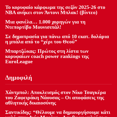
Το κορυφαίο κάρφωμα της σεζόν 2025-26 στο
NBA ανήκει στον Άντονι Μπλακ! (βίντεο)
Μια φανέλα… 1.000 χορηγών για τη
Ντεπορτίβο Μουνισιπάλ!
Σε δημοπρασία για πάνω από 10 εκατ. δολάρια
η μπάλα από το “χέρι του Θεού”
Μπαρτζώκας: Πρώτος στη λίστα των
κορυφαίων coach power rankings της
EuroLeague
Δημοφιλή
Χάντμπολ: Αποκλεισμός στον Νίκο Τσαγκέρα
του Ζαφειράκη Νάουσας – Οι αποφάσεις της
αθλητικής δικαιοσύνης
Σαντικίδης: “Θέλουμε να δημιουργήσουμε κάτι