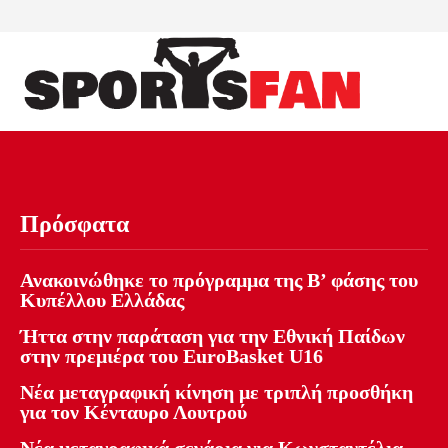
Πρόσφατα
Ανακοινώθηκε το πρόγραμμα της Β’ φάσης του
Κυπέλλου Ελλάδας
Ήττα στην παράταση για την Εθνική Παίδων
στην πρεμιέρα του EuroBasket U16
Νέα μεταγραφική κίνηση με τριπλή προσθήκη
για τον Κένταυρο Λουτρού