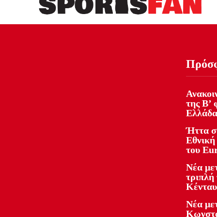
Πρόσ
Ανακοι
της Β’
Ελλάδα
Ήττα σ
Εθνική
του Eu
Νέα με
τριπλή
Κένταυ
Νέα με
Κωνστα