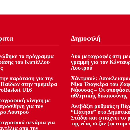
φατα
Δημοφιλή
νώθηκε το πρόγραμμα
Δύο μεταγραφές στη με
 φάσης του Κυπέλλου
γραμμή για τον Κένταυ
ς
Λουτρού
την παράταση για την
Χάντμπολ: Αποκλεισμός
 Παίδων στην πρεμιέρα
Νίκο Τσαγκέρα του Ζα
roBasket U16
Νάουσας – Οι αποφάσει
αθλητικής δικαιοσύνης
ταγραφική κίνηση με
 προσθήκη για τον
Ανεβάζει ρυθμούς η Βέρ
ρο Λουτρού
“Πάτησε” στο Δημοτικ
Στάδιο και φτιάχνει το 
ταγραφικά σενάρια για
της νέας σεζόν (φωτορε
ντέλια από την