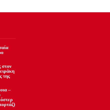
σαία
ρο
 στον
φειράκη
ς της
οια –
ό
ρόστερ
πορτάζ)