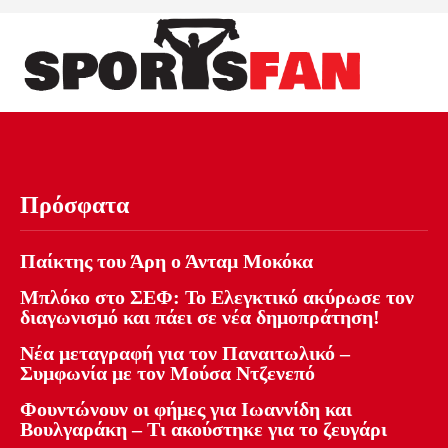
Πρόσφατα
Παίκτης του Άρη ο Άνταμ Μοκόκα
Μπλόκο στο ΣΕΦ: Το Ελεγκτικό ακύρωσε τον
διαγωνισμό και πάει σε νέα δημοπράτηση!
Νέα μεταγραφή για τον Παναιτωλικό –
Συμφωνία με τον Μούσα Ντζενεπό
Φουντώνουν οι φήμες για Ιωαννίδη και
Βουλγαράκη – Τι ακούστηκε για το ζευγάρι