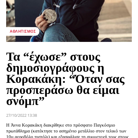
ΑΘΛΗΤΙΣΜΌΣ
Τα “έχωσε” στους
δημοσιογράφους η
Κορακάκη: “Όταν σας
προσπεράσω θα είμαι
σνόμπ”
27/10/2022 13:38
Η Άννα Κορακάκη διακρίθηκε στο πρόσφατο Παγκόσμιο
πρωτάθλημα (κατέκτησε το ασημένιο μετάλλιο στον τελικό των
10μ αεροβόλο πιστόλι) και εξασφάλισε τη συμμετοχή τους στους