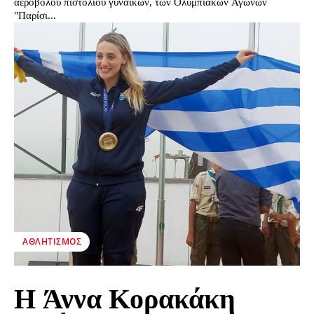
αεροβόλου πιστολιού γυναικών, των Ολυμπιακών Αγώνων
"Παρίσι...
ΑΘΛΗΤΙΣΜΌΣ
H Άννα Κορακάκη