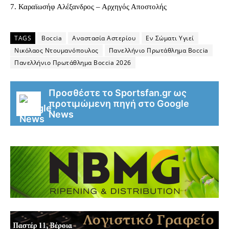
7. Καραϊωσήφ Αλέξανδρος – Αρχηγός Αποστολής
TAGS
Boccia
Αναστασία Αστερίου
Εν Σώματι Υγιεί
Νικόλαος Ντουμανόπουλος
Πανελλήνιο Πρωτάθλημα Boccia
Πανελλήνιο Πρωτάθλημα Boccia 2026
Προσθέστε το Sportsfan.gr ως
προτιμώμενη πηγή στο Google
News