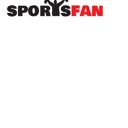
Πρόσφατα
Ανεβάζει ρυθμούς και συμπληρώνει το παζλ του
ρόστερ της η Ακαδημία Βέροιας
Σηκώνει μανίκια η Δόξα Λιανοβεργίου – Το
πρόγραμμα της προετοιμασίας
Έξι δυνατά εκτός έδρας τεστ για τον Μέγα
Αλέξανδρο Αγίας Μαρίνας
Σε ρυθμούς προετοιμασίας ο Αιγινιακός – Όλο