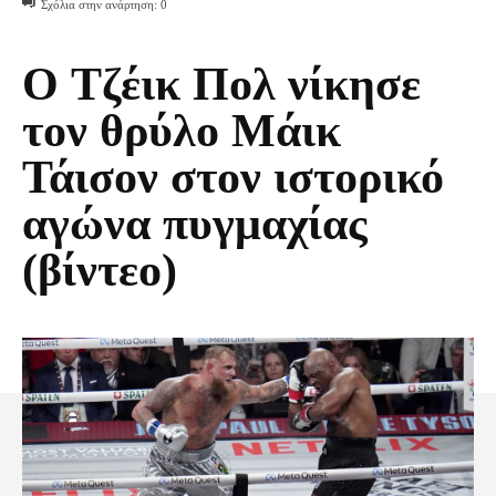
Σχόλια στην ανάρτηση:
0
O Τζέικ Πολ νίκησε
τον θρύλο Μάικ
Τάισον στον ιστορικό
αγώνα πυγμαχίας
(βίντεο)