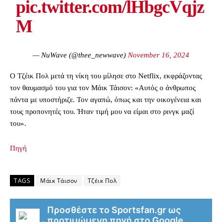
pic.twitter.com/lHbgcVqjz
M
— NuWave (@thee_newwave)
November 16, 2024
Ο Τζέικ Πολ μετά τη νίκη του μίλησε στο Netflix, εκφράζοντας
τον θαυμασμό του για τον Μάικ Τάισον: «Αυτός ο άνθρωπος
πάντα με υποστήριζε. Τον αγαπώ, όπως και την οικογένεια και
τους προπονητές του. Ήταν τιμή μου να είμαι στο ρινγκ μαζί
του».
Πηγή
TAGS
Μάικ Τάισον
Τζέικ Πολ
Προσθέστε το Sportsfan.gr ως
προτιμώμενη πηγή στο Google