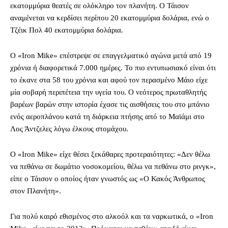
εκατομμύρια θεατές σε ολόκληρο τον πλανήτη. Ο Τάισον
αναμένεται να κερδίσει περίπου 20 εκατομμύρια δολάρια, ενώ ο
Τζέικ Πολ 40 εκατομμύρια δολάρια.
Ο «Iron Mike» επέστρεψε σε επαγγελματικό αγώνα μετά από 19
χρόνια ή διαφορετικά 7.000 ημέρες. Το πιο εντυπωσιακό είναι ότι
το έκανε στα 58 του χρόνια και αφού τον περασμένο Μάιο είχε
μία σοβαρή περιπέτεια την υγεία του. Ο νεότερος πρωταθλητής
βαρέων βαρών στην ιστορία έχασε τις αισθήσεις του στο μπάνιο
ενός αεροπλάνου κατά τη διάρκεια πτήσης από το Μαϊάμι στο
Λος Άντζελες λόγω έλκους στομάχου.
Ο «Iron Mike» είχε θέσει ξεκάθαρες προτεραιότητες: «Δεν θέλω
να πεθάνω σε δωμάτιο νοσοκομείου, θέλω να πεθάνω στο ρινγκ»,
είπε ο Τάισον ο οποίος ήταν γνωστός ως «Ο Κακός Άνθρωπος
στον Πλανήτη».
Για πολύ καιρό εθισμένος στο αλκοόλ και τα ναρκωτικά, ο «Iron