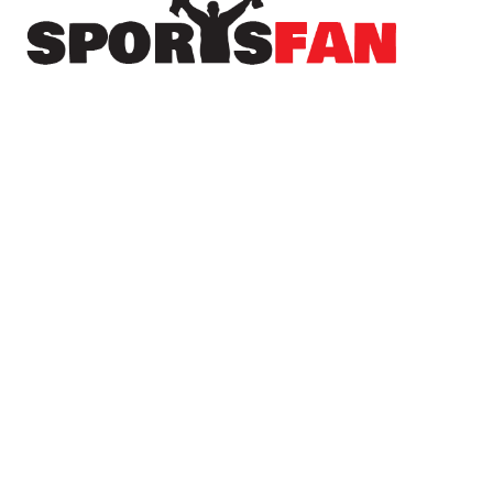
Πρόσφατα
Στον Λεβαδειακό μέχρι το 2030 ο Μοχάμεντ
Εντιαγέ
Στον Ηρακλή και επίσημα ο Νανού
Το όνειρο του Champions League χάθηκε, αλλά
ο ΠΑΟΚ συνεχίζει στην Ευρώπη (βίντεο)
Μεταγραφή με άρωμα Κένυας για την Αγία
Μαρίνα – Στα “κυανόλευκα” ο Brian Kamau