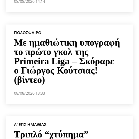
08/08/2026 14:14
ΠΟΔΌΣΦΑΙΡΟ
Με ημαθιώτικη υπογραφή
το πρώτο γκολ της
Primeira Liga – Σκόραρε
ο Γιώργος Κούτσιας!
(βίντεο)
08/08/2026 13:33
Α' ΕΠΣ ΗΜΑΘΊΑΣ
Τριπλό “χτύπημα”