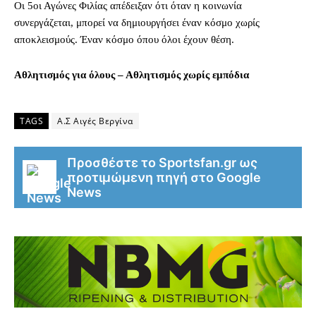
Οι 5οι Αγώνες Φιλίας απέδειξαν ότι όταν η κοινωνία
συνεργάζεται, μπορεί να δημιουργήσει έναν κόσμο χωρίς
αποκλεισμούς. Έναν κόσμο όπου όλοι έχουν θέση.
Αθλητισμός για όλους – Αθλητισμός χωρίς εμπόδια
TAGS
Α.Σ Αιγές Βεργίνα
Προσθέστε το Sportsfan.gr ως
προτιμώμενη πηγή στο Google
News