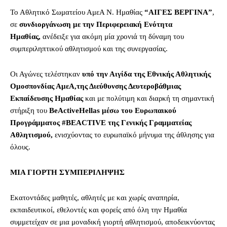
Το Αθλητικό Σωματείου ΑμεΑ Ν. Ημαθίας
“ΑΙΓΕΣ ΒΕΡΓΙΝΑ”
,
σε
συνδιοργάνωση με την Περιφερειακή Ενότητα
Ημαθίας,
ανέδειξε για ακόμη μία χρονιά τη δύναμη του
συμπεριληπτικού αθλητισμού και της συνεργασίας.
Οι Αγώνες τελέστηκαν
υπό την Αιγίδα της Εθνικής Αθλητικής
Ομοσπονδίας ΑμεΑ,
της Διεύθυνσης Δευτεροβάθμιας
Εκπαίδευσης Ημαθίας
και με πολύτιμη και διαρκή τη σημαντική
στήριξη του
BeActiveHellas μέσω του Ευρωπαικού
Προγράμματος #BEACTIVE της Γενικής Γραμματείας
Αθλητισμού,
ενισχύοντας το ευρωπαϊκό μήνυμα της άθλησης για
όλους.
ΜΙΑ ΓΙΟΡΤΗ ΣΥΜΠΕΡΙΛΗΨΗΣ
Εκατοντάδες μαθητές, αθλητές με και χωρίς αναπηρία,
εκπαιδευτικοί, εθελοντές και φορείς από όλη την Ημαθία
συμμετείχαν σε μια μοναδική γιορτή αθλητισμού, αποδεικνύοντας