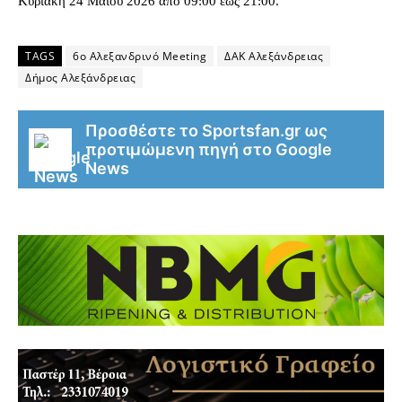
Κυριακή 24 Μαΐου 2026 από 09:00 έως 21:00.
TAGS
6ο Αλεξανδρινό Meeting
ΔΑΚ Αλεξάνδρειας
Δήμος Αλεξάνδρειας
Προσθέστε το Sportsfan.gr ως
προτιμώμενη πηγή στο Google
News