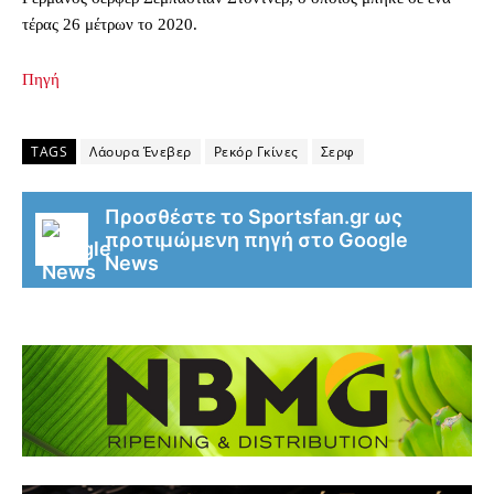
τέρας 26 μέτρων το 2020.
Πηγή
TAGS
Λάουρα Ένεβερ
Ρεκόρ Γκίνες
Σερφ
Προσθέστε το Sportsfan.gr ως
προτιμώμενη πηγή στο Google
News