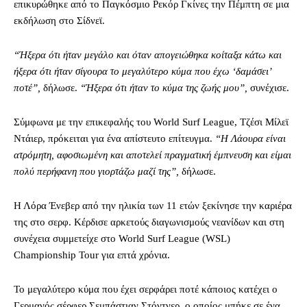
επικυρώθηκε από το Παγκόσμιο Ρεκόρ Γκίνες την Πέμπτη σε μια
εκδήλωση στο Σίδνεϊ.
“Ήξερα ότι ήταν μεγάλο και όταν απογειώθηκα κοίταξα κάτω και
ήξερα ότι ήταν σίγουρα το μεγαλύτερο κύμα που έχω ‘δαμάσει’
ποτέ”,
δήλωσε.
“Ήξερα ότι ήταν το κύμα της ζωής μου”,
συνέχισε.
Σύμφωνα με την επικεφαλής του World Surf League, Τζέσι Μίλεϊ
Ντάιερ, πρόκειται για ένα απίστευτο επίτευγμα.
“Η Λάουρα είναι
ατρόμητη, αφοσιωμένη και αποτελεί πραγματική έμπνευση και είμαι
πολύ περήφανη που γιορτάζω μαζί της”,
δήλωσε.
Η Λόρα Ένεβερ από την ηλικία των 11 ετών ξεκίνησε την καριέρα
της στο σερφ. Κέρδισε αρκετούς διαγωνισμούς νεανίδων και στη
συνέχεια συμμετείχε στο World Surf League (WSL)
Championship Tour για επτά χρόνια.
Το μεγαλύτερο κύμα που έχει σερφάρει ποτέ κάποιος κατέχει ο
Γερμανός σέρφερ Σεμπάστιαν Στόντνερ, ο οποίος μπήκε σε ένα