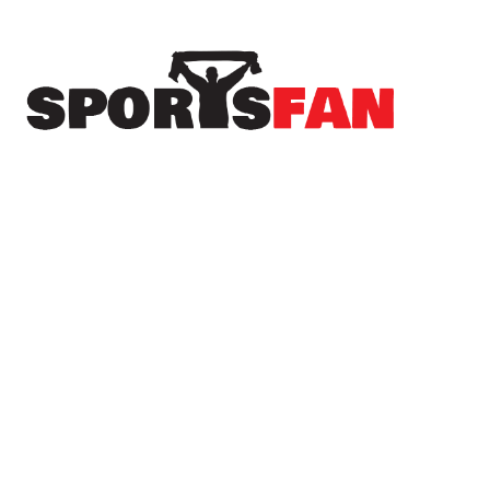
Πρόσφατα
Πρωτοσέλιδα αθλητικών εφημερίδων | 10-08-
2026
Οι αθλητικές μεταδόσεις της Δευτέρας, 10
Αυγούστου 2026
Ανεβάζει ρυθμούς και συμπληρώνει το παζλ του