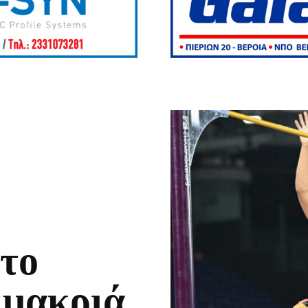
το
 μακριά