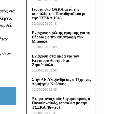
06/08/2026 00:24
Γιούχα στο ΟΑΚΑ μετά την
στός για
ισοπαλία του Παναθηναϊκού με
Κέρτις
την ΤΣΣΚΑ 1948
06/08/2026 00:18
συρθεί.
Ενίσχυση πρώτης γραμμής για τη
Βέροια με την επιστροφή του
ήταν
Μπουολί
06/08/2026 00:09
ς στον
Ενίσχυση στα άκρα για τον
Κένταυρο Λουτρού με
Ζησιόπουλο
05/08/2026 23:58
Στην ΑΕ Αλεξάνδρειας ο 17χρονος
Δημήτρης Νοβάκης
05/08/2026 23:49
Άφησε ανοιχτούς λογαριασμούς ο
Παναθηναϊκός, ισοπαλία με την
ΤΣΣΚΑ (βίντεο)
05/08/2026 23:41