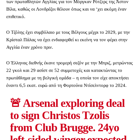
των πρωταθλητών Αγγλίας για τον Μόργκαν Ρότζερς της Άστον
Βίλα, καθώς οι Λονδρέζοι θέλουν όπως και να ‘χει ακόμη έναν
επιθετικό.
Ο Τζόλης έχει συμβόλαιο με τους Βέλγους μέχρι το 2029, με την
Κρίσταλ Πάλας να έχει ενδιαφερθεί κι εκείνη να τον φέρει στην
Αγγλία έναν χρόνο πριν.
Ο Έλληνας διεθνής έκανε τρομερή σεζόν με την Μπριζ, μετρώντας
22 γκολ και 29 ασίστ σε 52 συμμετοχές και κατακτώντας το
πρωτάθλημα με τη βελγική ομάδα – η οποία τον είχε αποκτήσει
έναντι 6,5 εκατ. ευρώ από τη Φορτούνα Ντίσελντορφ το 2024.
🚨 Arsenal exploring deal
to sign Christos Tzolis
from Club Brugge. 24yo
left-sided winger expected