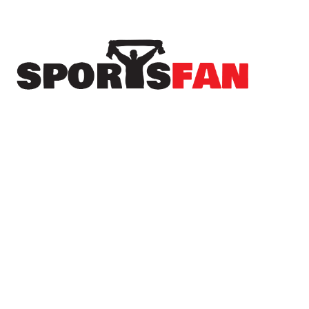
Πρόσφατα
Μπλόκο στο ΣΕΦ: Το Ελεγκτικό ακύρωσε τον
διαγωνισμό και πάει σε νέα δημοπράτηση!
Νέα μεταγραφή για τον Παναιτωλικό –
Συμφωνία με τον Μούσα Ντζενεπό