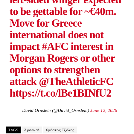
to be gettable for ~€40m.
Move for Greece
international does not
impact
#AFC
interest in
Morgan Rogers or other
options to strengthen
attack
@TheAthleticFC
https://t.co/lBe1BINfU2
— David Ornstein (@David_Ornstein)
June 12, 2026
TAGS
Άρσεναλ
Χρήστος Τζόλης