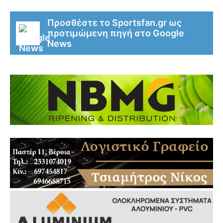
Προσθέστε το Sportsfan.gr ως
προτιμώμενη πηγή στο Google
News