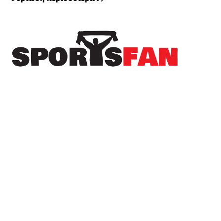
Πρόσφατα
Στον Λεβαδειακό μέχρι το 2030 ο Μοχάμεντ
Εντιαγέ
Στον Ηρακλή και επίσημα ο Νανού
Το όνειρο του Champions League χάθηκε, αλλά