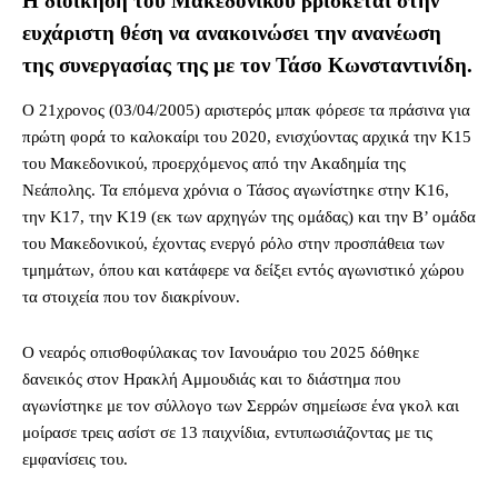
Η διοίκηση του Μακεδονικού βρίσκεται στην
ευχάριστη θέση να ανακοινώσει την ανανέωση
της συνεργασίας της με τον Τάσο Κωνσταντινίδη.
Ο 21χρονος (03/04/2005) αριστερός μπακ φόρεσε τα πράσινα για
πρώτη φορά το καλοκαίρι του 2020, ενισχύοντας αρχικά την Κ15
του Μακεδονικού, προερχόμενος από την Ακαδημία της
Νεάπολης. Τα επόμενα χρόνια ο Τάσος αγωνίστηκε στην Κ16,
την Κ17, την Κ19 (εκ των αρχηγών της ομάδας) και την Β’ ομάδα
του Μακεδονικού, έχοντας ενεργό ρόλο στην προσπάθεια των
τμημάτων, όπου και κατάφερε να δείξει εντός αγωνιστικό χώρου
τα στοιχεία που τον διακρίνουν.
Ο νεαρός οπισθοφύλακας τον Ιανουάριο του 2025 δόθηκε
δανεικός στον Ηρακλή Αμμουδιάς και το διάστημα που
αγωνίστηκε με τον σύλλογο των Σερρών σημείωσε ένα γκολ και
μοίρασε τρεις ασίστ σε 13 παιχνίδια, εντυπωσιάζοντας με τις
εμφανίσεις του.