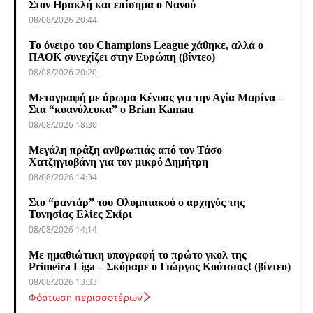
Στον Ηρακλή και επίσημα ο Νανού
08/08/2026 20:44
Το όνειρο του Champions League χάθηκε, αλλά ο
ΠΑΟΚ συνεχίζει στην Ευρώπη (βίντεο)
08/08/2026 20:20
Μεταγραφή με άρωμα Κένυας για την Αγία Μαρίνα –
Στα “κυανόλευκα” ο Brian Kamau
08/08/2026 18:30
Μεγάλη πράξη ανθρωπιάς από τον Τάσο
Χατζηγιοβάνη για τον μικρό Δημήτρη
08/08/2026 14:34
Στο “ραντάρ” του Ολυμπιακού ο αρχηγός της
Τυνησίας Ελίες Σκίρι
08/08/2026 14:14
Με ημαθιώτικη υπογραφή το πρώτο γκολ της
Primeira Liga – Σκόραρε ο Γιώργος Κούτσιας! (βίντεο)
08/08/2026 13:33
Φόρτωση περισσοτέρων