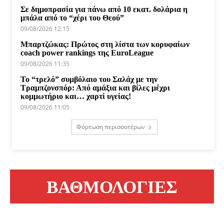
Σε δημοπρασία για πάνω από 10 εκατ. δολάρια η
μπάλα από το “χέρι του Θεού”
09/08/2026 12:15
Μπαρτζώκας: Πρώτος στη λίστα των κορυφαίων
coach power rankings της EuroLeague
09/08/2026 11:35
Το “τρελό” συμβόλαιο του Σαλάχ με την
Τραμπζονσπόρ: Από αμάξια και βίλες μέχρι
κομμωτήριο και… χαρτί υγείας!
09/08/2026 11:05
Φόρτωση περισσοτέρων
ΒΑΘΜΟΛΟΓΙΕΣ