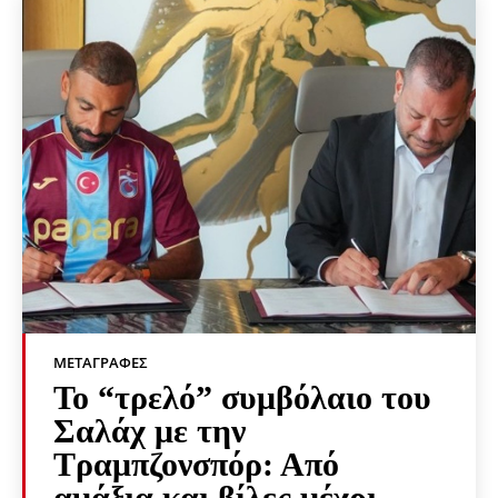
ΜΕΤΑΓΡΑΦΈΣ
Το “τρελό” συμβόλαιο του
Σαλάχ με την
Τραμπζονσπόρ: Από
αμάξια και βίλες μέχρι