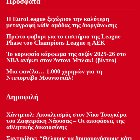
Πρόσφατα
Η EuroLeague ξεχώρισε την καλύτερη
μεταγραφή κάθε ομάδας της διοργάνωσης
Πρώτο φαβορί για το εισιτήριο της League
Phase του Champions League η ΑΕΚ
Το κορυφαίο κάρφωμα της σεζόν 2025-26 στο
NBA ανήκει στον Άντονι Μπλακ! (βίντεο)
Μια φανέλα… 1.000 χορηγών για τη
Ντεπορτίβο Μουνισιπάλ!
Δημοφιλή
Χάντμπολ: Αποκλεισμός στον Νίκο Τσαγκέρα
του Ζαφειράκη Νάουσας – Οι αποφάσεις της
αθλητικής δικαιοσύνης
Σαντικίδης: “Θέλουμε να δημιουργήσουμε κάτι