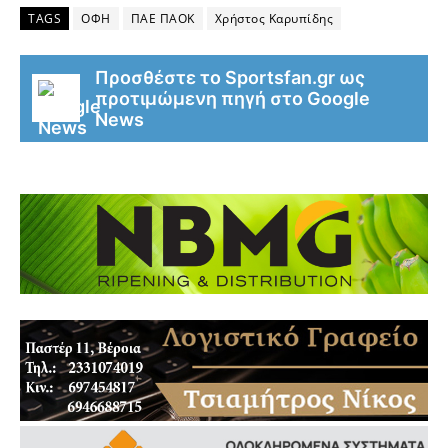
TAGS
ΟΦΗ
ΠΑΕ ΠΑΟΚ
Χρήστος Καρυπίδης
Προσθέστε το Sportsfan.gr ως
προτιμώμενη πηγή στο Google
News