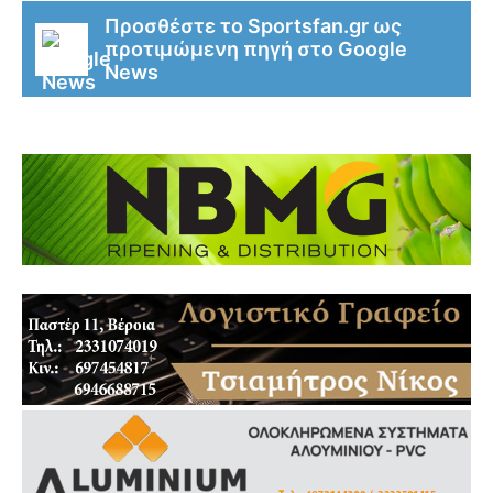
Προσθέστε το Sportsfan.gr ως
προτιμώμενη πηγή στο Google
News