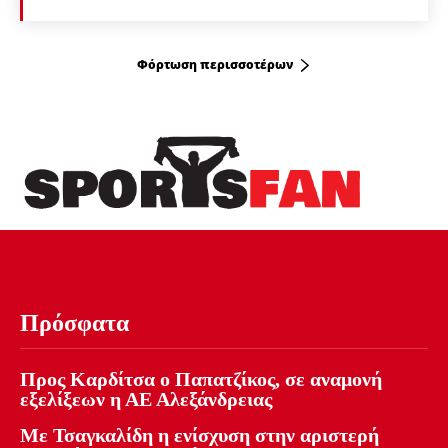
Φόρτωση περισσοτέρων
Πρόσφατα
Προς Καρδίτσα ο Παπατζίκος, σε αναμονή
εξελίξεων η ΑΕ Αλεξάνδρειας
Με Τσαγκαλίδη η ενίσχυση στην αριστερή