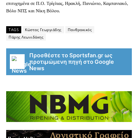
επιτυχημένα σε Π.Ο. Τρίγλιας, Ηρακλή, Πανιώνιο, Καμπανιακό,
Βόλο ΝΠΣ και Νίκη Βόλου.
TAGS
Κώστας Γεωργιάδης
Πανθρακικός
Πάρης Λεωνιδάκης
Προσθέστε το Sportsfan.gr ως
προτιμώμενη πηγή στο Google
News