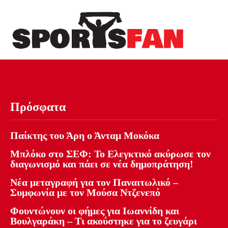
Πρόσφατα
Παίκτης του Άρη ο Άνταμ Μοκόκα
Μπλόκο στο ΣΕΦ: Το Ελεγκτικό ακύρωσε τον
διαγωνισμό και πάει σε νέα δημοπράτηση!
Νέα μεταγραφή για τον Παναιτωλικό –
Συμφωνία με τον Μούσα Ντζενεπό
Φουντώνουν οι φήμες για Ιωαννίδη και
Βουλγαράκη – Τι ακούστηκε για το ζευγάρι