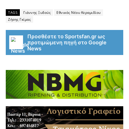
TAGS
Γιάννης Ξυδούς
Εθνικός Νέου Κεραμιδίου
Ζήσης Γκίμας
Προσθέστε το Sportsfan.gr ως
προτιμώμενη πηγή στο Google
News