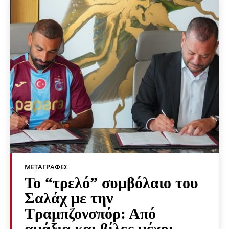
ΜΕΤΑΓΡΑΦΈΣ
Το “τρελό” συμβόλαιο του
Σαλάχ με την
Τραμπζονσπόρ: Από
αμάξια και βίλες μέχρι