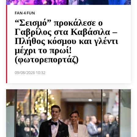
FAN 4 FUN
“Σεισμό” προκάλεσε ο
Γαβρίλος στα Καβάσιλα –
Πλήθος κόσμου και γλέντι
μέχρι το πρωί!
(φωτορεπορτάζ)
09/08/2026 10:32