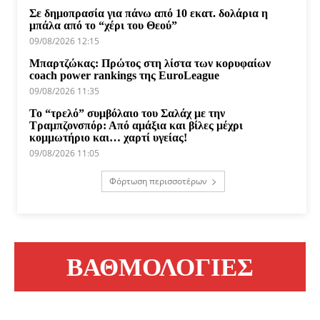
Σε δημοπρασία για πάνω από 10 εκατ. δολάρια η
μπάλα από το “χέρι του Θεού”
09/08/2026 12:15
Μπαρτζώκας: Πρώτος στη λίστα των κορυφαίων
coach power rankings της EuroLeague
09/08/2026 11:35
Το “τρελό” συμβόλαιο του Σαλάχ με την
Τραμπζονσπόρ: Από αμάξια και βίλες μέχρι
κομμωτήριο και… χαρτί υγείας!
09/08/2026 11:05
Φόρτωση περισσοτέρων
ΒΑΘΜΟΛΟΓΙΕΣ