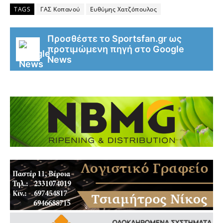
TAGS
ΓΑΣ Κοπανού
Ευθύμης Χατζόπουλος
Προσθέστε το Sportsfan.gr ως
προτιμώμενη πηγή στο Google
News