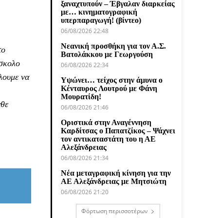
ξαναχτυπούν – Έβγαλαν διαρκείας
με… κινηματογραφική
υπερπαραγωγή! (βίντεο)
06/08/2026 22:48
Νεανική προσθήκη για τον Α.Σ.
το
Βατολάκκου με Γεωργούση
ύσκολο
06/08/2026 22:34
λουμε να
Υψώνει… τείχος στην άμυνα ο
Κένταυρος Λουτρού με Φάνη
Μουρατίδη!
άθε
06/08/2026 21:46
Οριστικά στην Αναγέννηση
Καρδίτσας ο Παπατζίκος – Ψάχνει
τον αντικαταστάτη του η ΑΕ
Αλεξάνδρειας
06/08/2026 21:34
Νέα μεταγραφική κίνηση για την
ΑΕ Αλεξάνδρειας με Μητσιώτη
06/08/2026 21:20
Φόρτωση περισσοτέρων