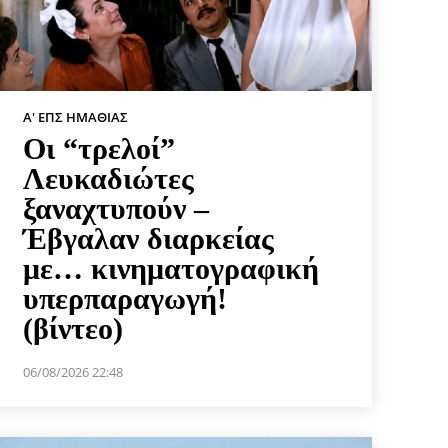
Α' ΕΠΣ ΗΜΑΘΊΑΣ
Οι “τρελοί”
Λευκαδιώτες
ξαναχτυπούν –
Έβγαλαν διαρκείας
με… κινηματογραφική
υπερπαραγωγή!
(βίντεο)
06/08/2026 22:48