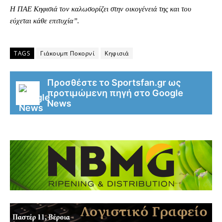
Η ΠΑΕ Κηφισιά τον καλωσορίζει στην οικογένειά της και του
εύχεται κάθε επιτυχία”.
TAGS
Γιάκουμπ Ποκορνί
Κηφισιά
Προσθέστε το Sportsfan.gr ως
προτιμώμενη πηγή στο Google
News