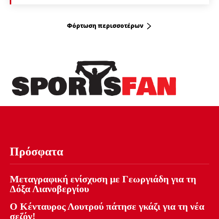
Φόρτωση περισσοτέρων
Πρόσφατα
Μεταγραφική ενίσχυση με Γεωργιάδη για τη
Δόξα Λιανοβεργίου
Ο Κένταυρος Λουτρού πάτησε γκάζι για τη νέα
σεζόν!