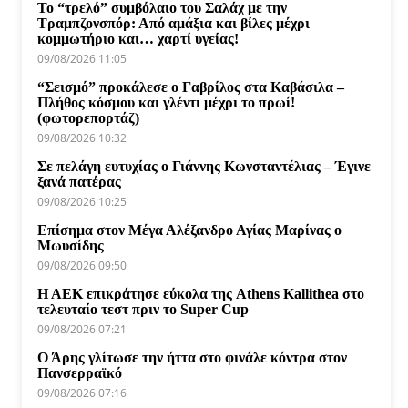
Το “τρελό” συμβόλαιο του Σαλάχ με την
Τραμπζονσπόρ: Από αμάξια και βίλες μέχρι
κομμωτήριο και… χαρτί υγείας!
09/08/2026 11:05
“Σεισμό” προκάλεσε ο Γαβρίλος στα Καβάσιλα –
Πλήθος κόσμου και γλέντι μέχρι το πρωί!
(φωτορεπορτάζ)
09/08/2026 10:32
Σε πελάγη ευτυχίας ο Γιάννης Κωνσταντέλιας – Έγινε
ξανά πατέρας
09/08/2026 10:25
Επίσημα στον Μέγα Αλέξανδρο Αγίας Μαρίνας ο
Μωυσίδης
09/08/2026 09:50
Η ΑΕΚ επικράτησε εύκολα της Athens Kallithea στο
τελευταίο τεστ πριν το Super Cup
09/08/2026 07:21
Ο Άρης γλίτωσε την ήττα στο φινάλε κόντρα στον
Πανσερραϊκό
09/08/2026 07:16