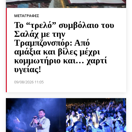
ΜΕΤΑΓΡΑΦΈΣ
Το “τρελό” συμβόλαιο του
Σαλάχ με την
Τραμπζονσπόρ: Από
αμάξια και βίλες μέχρι
κομμωτήριο και… χαρτί
υγείας!
09/08/2026 11:05