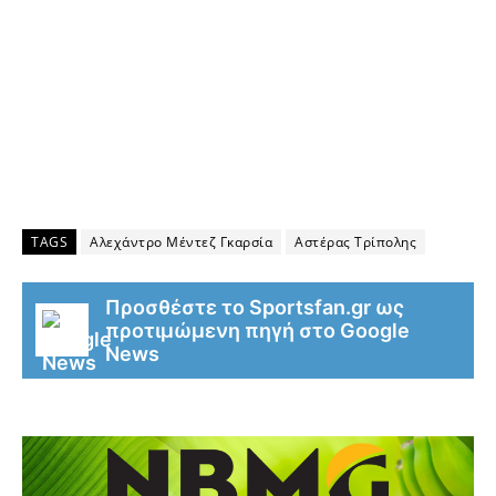
TAGS
Αλεχάντρο Μέντεζ Γκαρσία
Αστέρας Τρίπολης
Προσθέστε το Sportsfan.gr ως
προτιμώμενη πηγή στο Google
News