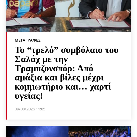
ΜΕΤΑΓΡΑΦΈΣ
Το “τρελό” συμβόλαιο του
Σαλάχ με την
Τραμπζονσπόρ: Από
αμάξια και βίλες μέχρι
κομμωτήριο και… χαρτί
υγείας!
09/08/2026 11:05