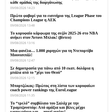
κάθε ομάδας της διοργάνωσης
09/08/2026 14:23
Πρώτο φαβορί για το εισιτήριο της League Phase του
Champions League η ΑΕΚ
09/08/2026 13:48
Το κορυφαίο κάρφωμα της σεζόν 2025-26 στο NBA
ανήκει στον Άντονι Μπλακ! (βίντεο)
09/08/2026 13:16
Μια φανέλα… 1.000 χορηγών για τη Ντεπορτίβο
Μουνισιπάλ!
09/08/2026 12:47
Σε δημοπρασία για πάνω από 10 εκατ. δολάρια η
μπάλα από το “χέρι του Θεού”
09/08/2026 12:15
Μπαρτζώκας: Πρώτος στη λίστα των κορυφαίων
coach power rankings της EuroLeague
09/08/2026 11:35
Το “τρελό” συμβόλαιο του Σαλάχ με την
Τραμπζονσπόρ: Από αμάξια και βίλες μέχρι
κομμωτήριο και… χαρτί υγείας!