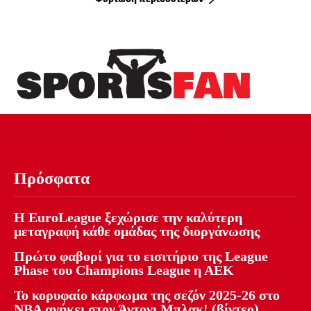
Πρόσφατα
Η EuroLeague ξεχώρισε την καλύτερη
μεταγραφή κάθε ομάδας της διοργάνωσης
Πρώτο φαβορί για το εισιτήριο της League
Phase του Champions League η ΑΕΚ
Το κορυφαίο κάρφωμα της σεζόν 2025-26 στο
NBA ανήκει στον Άντονι Μπλακ! (βίντεο)