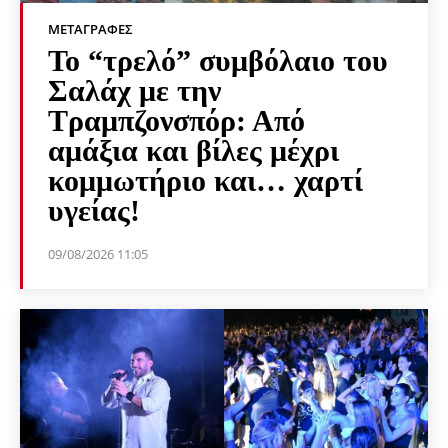
ΜΕΤΑΓΡΑΦΈΣ
Το “τρελό” συμβόλαιο του
Σαλάχ με την
Τραμπζονσπόρ: Από
αμάξια και βίλες μέχρι
κομμωτήριο και… χαρτί
υγείας!
09/08/2026 11:05