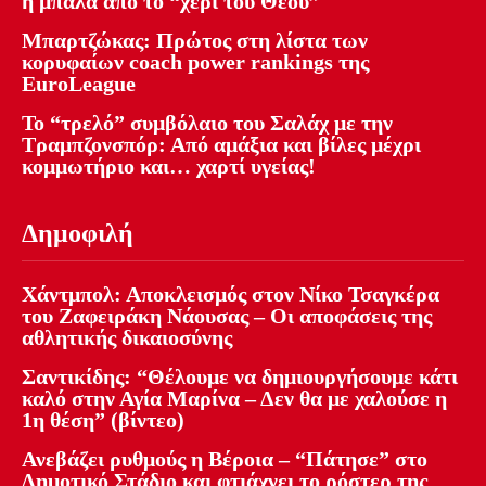
η μπάλα από το “χέρι του Θεού”
Μπαρτζώκας: Πρώτος στη λίστα των
κορυφαίων coach power rankings της
EuroLeague
Το “τρελό” συμβόλαιο του Σαλάχ με την
Τραμπζονσπόρ: Από αμάξια και βίλες μέχρι
κομμωτήριο και… χαρτί υγείας!
Δημοφιλή
Χάντμπολ: Αποκλεισμός στον Νίκο Τσαγκέρα
του Ζαφειράκη Νάουσας – Οι αποφάσεις της
αθλητικής δικαιοσύνης
Σαντικίδης: “Θέλουμε να δημιουργήσουμε κάτι
καλό στην Αγία Μαρίνα – Δεν θα με χαλούσε η
1η θέση” (βίντεο)
Ανεβάζει ρυθμούς η Βέροια – “Πάτησε” στο
Δημοτικό Στάδιο και φτιάχνει το ρόστερ της