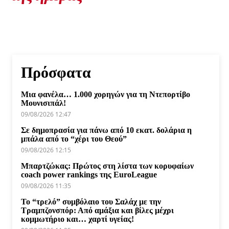
Πρόσφατα
Μια φανέλα… 1.000 χορηγών για τη Ντεπορτίβο
Μουνισιπάλ!
09/08/2026 12:47
Σε δημοπρασία για πάνω από 10 εκατ. δολάρια η
μπάλα από το “χέρι του Θεού”
09/08/2026 12:15
Μπαρτζώκας: Πρώτος στη λίστα των κορυφαίων
coach power rankings της EuroLeague
09/08/2026 11:35
Το “τρελό” συμβόλαιο του Σαλάχ με την
Τραμπζονσπόρ: Από αμάξια και βίλες μέχρι
κομμωτήριο και… χαρτί υγείας!