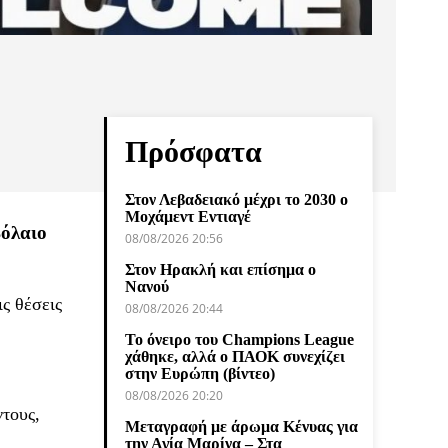
Πρόσφατα
Στον Λεβαδειακό μέχρι το 2030 ο
Μοχάμεντ Εντιαγέ
βόλαιο
08/08/2026 20:56
Στον Ηρακλή και επίσημα ο
Νανού
ις θέσεις
08/08/2026 20:44
Το όνειρο του Champions League
χάθηκε, αλλά ο ΠΑΟΚ συνεχίζει
στην Ευρώπη (βίντεο)
08/08/2026 20:20
ντους,
Μεταγραφή με άρωμα Κένυας για
την Αγία Μαρίνα – Στα