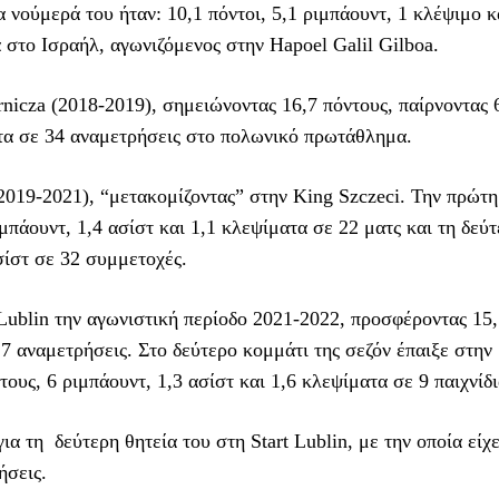
νούμερά του ήταν: 10,1 πόντοι, 5,1 ριμπάουντ, 1 κλέψιμο κ
α στο Ισραήλ, αγωνιζόμενος στην Hapoel Galil Gilboa.
icza (2018-2019), σημειώνοντας 16,7 πόντους, παίρνοντας 
ατα σε 34 αναμετρήσεις στο πολωνικό πρωτάθλημα.
2019-2021), “μετακομίζοντας” στην King Szczeci. Την πρώτη
ιμπάουντ, 1,4 ασίστ και 1,1 κλεψίματα σε 22 ματς και τη δεύ
ασίστ σε 32 συμμετοχές.
Lublin την αγωνιστική περίοδο 2021-2022, προσφέροντας 15
17 αναμετρήσεις. Στο δεύτερο κομμάτι της σεζόν έπαιξε στην
υς, 6 ριμπάουντ, 1,3 ασίστ και 1,6 κλεψίματα σε 9 παιχνίδι
α τη δεύτερη θητεία του στη Start Lublin, με την οποία είχε
ήσεις.