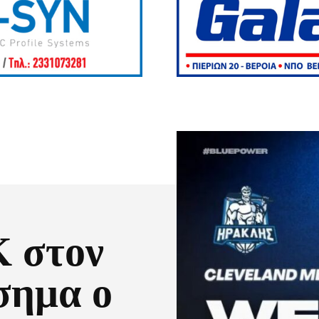
 στον
σημα ο