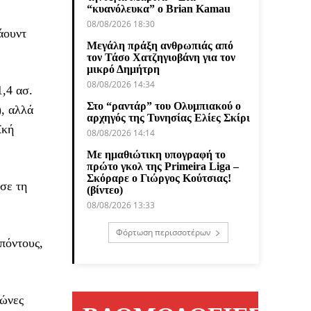
“κυανόλευκα” ο Brian Kamau
08/08/2026 18:30
άουντ
Μεγάλη πράξη ανθρωπιάς από
τον Τάσο Χατζηγιοβάνη για τον
μικρό Δημήτρη
08/08/2026 14:34
1,4 ασ.
Στο “ραντάρ” του Ολυμπιακού ο
), αλλά
αρχηγός της Τυνησίας Ελίες Σκίρι
ϊκή
08/08/2026 14:14
Με ημαθιώτικη υπογραφή το
πρώτο γκολ της Primeira Liga –
Σκόραρε ο Γιώργος Κούτσιας!
σε τη
(βίντεο)
08/08/2026 13:33
Φόρτωση περισσοτέρων
 πόντους,
γώνες