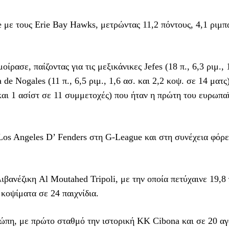
e με τους Erie Bay Hawks, μετρώντας 11,2 πόντους, 4,1 ριμπ
ρασε, παίζοντας για τις μεξικάνικες Jefes (18 π., 6,3 ριμ., 
de Nogales (11 π., 6,5 ριμ., 1,6 ασ. και 2,2 κοψ. σε 14 ματς
. και 1 ασίστ σε 11 συμμετοχές) που ήταν η πρώτη του ευρωπα
Los Angeles D’ Fenders στη G-League και στη συνέχεια φόρε
βανέζικη Al Moutahed Tripoli, με την οποία πετύχαινε 19,8
 κοψίματα σε 24 παιχνίδια.
ώπη, με πρώτο σταθμό την ιστορική KK Cibona και σε 20 α