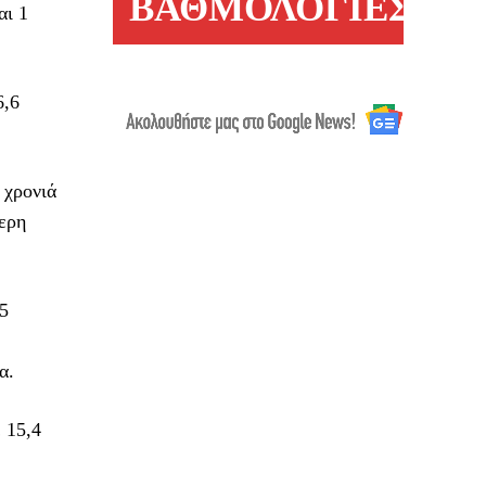
ΒΑΘΜΟΛΟΓΙΕΣ
αι 1
6,6
 χρονιά
τερη
,5
α.
 15,4