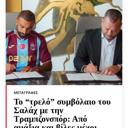
ΜΕΤΑΓΡΑΦΈΣ
Το “τρελό” συμβόλαιο του
Σαλάχ με την
Τραμπζονσπόρ: Από
αμάξια και βίλες μέχρι