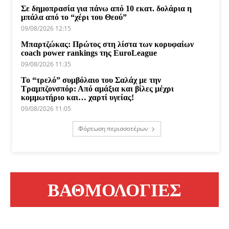
Σε δημοπρασία για πάνω από 10 εκατ. δολάρια η
μπάλα από το “χέρι του Θεού”
09/08/2026 12:15
Μπαρτζώκας: Πρώτος στη λίστα των κορυφαίων
coach power rankings της EuroLeague
09/08/2026 11:35
Το “τρελό” συμβόλαιο του Σαλάχ με την
Τραμπζονσπόρ: Από αμάξια και βίλες μέχρι
κομμωτήριο και… χαρτί υγείας!
09/08/2026 11:05
Φόρτωση περισσοτέρων
ΒΑΘΜΟΛΟΓΙΕΣ