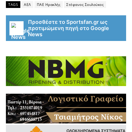
TAGS
ΑΕΛ
ΠΑΕ Ηρακλής
Στέφανος Σουλούκος
Προσθέστε το Sportsfan.gr ως
προτιμώμενη πηγή στο Google
News