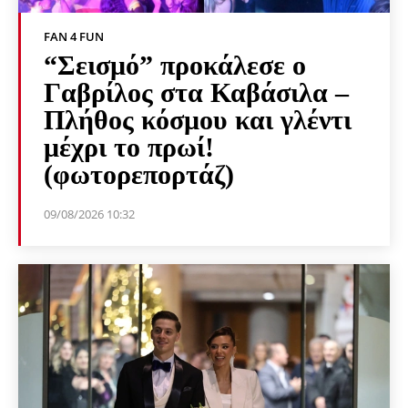
FAN 4 FUN
“Σεισμό” προκάλεσε ο
Γαβρίλος στα Καβάσιλα –
Πλήθος κόσμου και γλέντι
μέχρι το πρωί!
(φωτορεπορτάζ)
09/08/2026 10:32