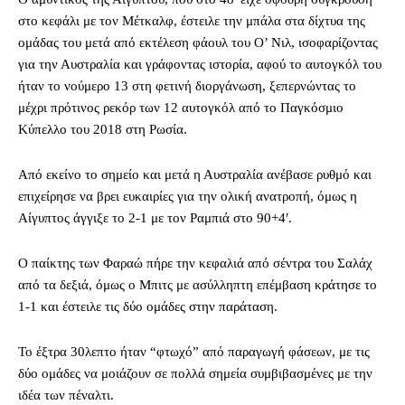
στο κεφάλι με τον Μέτκαλφ, έστειλε την μπάλα στα δίχτυα της
ομάδας του μετά από εκτέλεση φάουλ του Ο’ Νιλ, ισοφαρίζοντας
για την Αυστραλία και γράφοντας ιστορία, αφού το αυτογκόλ του
ήταν το νούμερο 13 στη φετινή διοργάνωση, ξεπερνώντας το
μέχρι πρότινος ρεκόρ των 12 αυτογκόλ από το Παγκόσμιο
Κύπελλο του 2018 στη Ρωσία.
Από εκείνο το σημείο και μετά η Αυστραλία ανέβασε ρυθμό και
επιχείρησε να βρει ευκαιρίες για την ολική ανατροπή, όμως η
Αίγυπτος άγγιξε το 2-1 με τον Ραμπιά στο 90+4′.
Ο παίκτης των Φαραώ πήρε την κεφαλιά από σέντρα του Σαλάχ
από τα δεξιά, όμως ο Μπιτς με ασύλληπτη επέμβαση κράτησε το
1-1 και έστειλε τις δύο ομάδες στην παράταση.
Το έξτρα 30λεπτο ήταν “φτωχό” από παραγωγή φάσεων, με τις
δύο ομάδες να μοιάζουν σε πολλά σημεία συμβιβασμένες με την
ιδέα των πέναλτι.