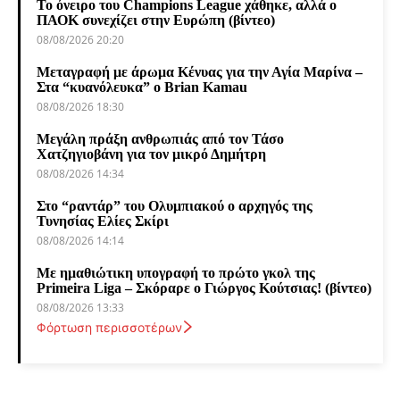
Το όνειρο του Champions League χάθηκε, αλλά ο
ΠΑΟΚ συνεχίζει στην Ευρώπη (βίντεο)
08/08/2026 20:20
Μεταγραφή με άρωμα Κένυας για την Αγία Μαρίνα –
Στα “κυανόλευκα” ο Brian Kamau
08/08/2026 18:30
Μεγάλη πράξη ανθρωπιάς από τον Τάσο
Χατζηγιοβάνη για τον μικρό Δημήτρη
08/08/2026 14:34
Στο “ραντάρ” του Ολυμπιακού ο αρχηγός της
Τυνησίας Ελίες Σκίρι
08/08/2026 14:14
Με ημαθιώτικη υπογραφή το πρώτο γκολ της
Primeira Liga – Σκόραρε ο Γιώργος Κούτσιας! (βίντεο)
08/08/2026 13:33
Φόρτωση περισσοτέρων