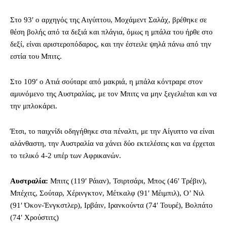
Στο 93′ ο αρχηγός της Αιγύπτου, Μοχάμεντ Σαλάχ, βρέθηκε σε
θέση βολής από τα δεξιά και πλάγια, όμως η μπάλα του ήρθε στο
δεξί, είναι αριστεροπόδαρος, και την έστειλε ψηλά πάνω από την
εστία του Μπιτς.
Στο 109′ ο Ατιά σούταρε από μακριά, η μπάλα κόντραρε στον
αμυνόμενο της Αυστραλίας, με τον Μπιτς να μην ξεγελιέται και να
την μπλοκάρει.
Έτσι, το παιχνίδι οδηγήθηκε στα πέναλτι, με την Αίγυπτο να είναι
αλάνθαστη, την Αυστραλία να χάνει δύο εκτελέσεις και να έρχεται
το τελικό 4-2 υπέρ των Αφρικανών.
Αυστραλία:
Μπιτς (119′ Ράιαν), Τσιρτσάρι, Μπος (46′ Τρέβιν),
Μπέχιτς, Σούταρ, Χέρινγκτον, Μέτκαλφ (91′ Μέιμπιλ), Ο’ Νιλ
(91′ Όκον-Ένγκστλερ), Ιρβάιν, Ιρανκούντα (74′ Τουρέ), Βολπάτο
(74′ Χρούστιτς)