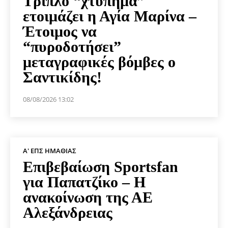
Τριπλό “χτύπημα”
ετοιμάζει η Αγία Μαρίνα –
Έτοιμος να
“πυροδοτήσει”
μεταγραφικές βόμβες ο
Σαντικίδης!
08/08/2026 13:02
Α' ΕΠΣ ΗΜΑΘΊΑΣ
Επιβεβαίωση Sportsfan
για Παπατζίκο – Η
ανακοίνωση της ΑΕ
Αλεξάνδρειας