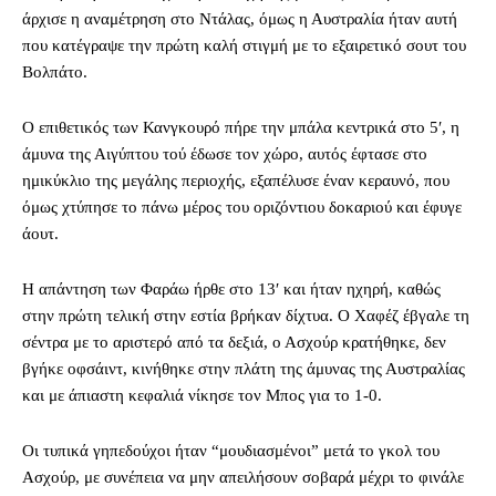
άρχισε η αναμέτρηση στο Ντάλας, όμως η Αυστραλία ήταν αυτή
που κατέγραψε την πρώτη καλή στιγμή με το εξαιρετικό σουτ του
Βολπάτο.
Ο επιθετικός των Κανγκουρό πήρε την μπάλα κεντρικά στο 5′, η
άμυνα της Αιγύπτου τού έδωσε τον χώρο, αυτός έφτασε στο
ημικύκλιο της μεγάλης περιοχής, εξαπέλυσε έναν κεραυνό, που
όμως χτύπησε το πάνω μέρος του οριζόντιου δοκαριού και έφυγε
άουτ.
Η απάντηση των Φαράω ήρθε στο 13′ και ήταν ηχηρή, καθώς
στην πρώτη τελική στην εστία βρήκαν δίχτυα. Ο Χαφέζ έβγαλε τη
σέντρα με το αριστερό από τα δεξιά, ο Ασχούρ κρατήθηκε, δεν
βγήκε οφσάιντ, κινήθηκε στην πλάτη της άμυνας της Αυστραλίας
και με άπιαστη κεφαλιά νίκησε τον Μπος για το 1-0.
Οι τυπικά γηπεδούχοι ήταν “μουδιασμένοι” μετά το γκολ του
Ασχούρ, με συνέπεια να μην απειλήσουν σοβαρά μέχρι το φινάλε