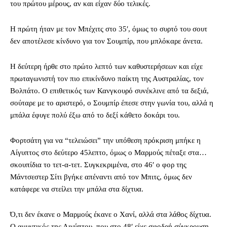
του πρώτου μέρους, αν και είχαν δύο τελικές.
Η πρώτη ήταν με τον Μπέχιτς στο 35′, όμως το συρτό του σουτ
δεν αποτέλεσε κίνδυνο για τον Σουμπίρ, που μπλόκαρε άνετα.
Η δεύτερη ήρθε στο πρώτο λεπτό των καθυστερήσεων και είχε
πρωταγωνιστή τον πιο επικίνδυνο παίκτη της Αυστραλίας, τον
Βολπάτο. Ο επιθετικός των Κανγκουρό συνέκλινε από τα δεξιά,
σούταρε με το αριστερό, ο Σουμπίρ έπεσε στην γωνία του, αλλά η
μπάλα έφυγε πολύ έξω από το δεξί κάθετο δοκάρι του.
Φορτσάτη για να “τελειώσει” την υπόθεση πρόκριση μπήκε η
Αίγυπτος στο δεύτερο 45λεπτο, όμως ο Μαρμούς πέταξε στα…
σκουπίδια το τετ-α-τετ. Συγκεκριμένα, στο 46′ ο φορ της
Μάντσεστερ Σίτι βγήκε απέναντι από τον Μπιτς, όμως δεν
κατάφερε να στείλει την μπάλα στα δίχτυα.
Ό,τι δεν έκανε ο Μαρμούς έκανε ο Χανί, αλλά στα λάθος δίχτυα.
Ο αμυντικός της Αιγύπτου, που στο 48′ είχε σφοδρή σύγκρουση