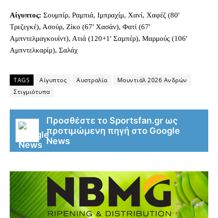
Αίγυπτος:
Σουμπίρ, Ραμπιά, Ιμπραχίμ, Χανί, Χαφέζ (80′
Τρεζεγκέ), Ασούρ, Ζίκο (67′ Χασάν), Φατί (67′
Αμπντελμαγκουίντ), Ατιά (120+1′ Σαμπέρ), Μαρμούς (106′
Αμπντελκαρίμ), Σαλάχ
TAGS
Αίγυπτος
Αυστραλία
Μουντιάλ 2026 Ανδρών
Στιγμιότυπα
Προσθέστε το Sportsfan.gr ως
προτιμώμενη πηγή στο Google
News