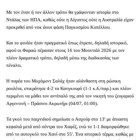
Με τον έναν ή τον άλλον τρόπο θα γράφονταν ιστορία στο
Ντάλας των ΗΠΑ, καθώς ούτε η Αίγυπτος ούτε η Αυστραλία είχαν
προκριθεί από νοκ άουτ φάση Παγκοσμίου Κυπέλλου.
Και το φινάλε ήταν πραγματικό όπως έπρεπε, δηλαδή ιστορικό,
αφού οι Φαραώ πέρασαν στους 16 του Μουντιάλ 2026 με τον
πλέον δραματικό τρόπο, δηλαδή μέσω της διαδικασίας των
πέναλτι.
Η παρέα του Μοχάμεντ Σαλάχ ήταν αλάνθαστη στη ρώσικη
ρουλέτα, επικράτησε 4-2 τα Κανγκουρό (1-1 κ.δ./παρ.) και πλέον
περιμένει να μάθει τον αντίπαλό της από τον νικητή του ζευγαριού
Αργεντινή – Πράσινο Ακρωτήρι (04/07, 01:00).
Τα γκολ του παιχνιδιού σημείωσε ο Ασχούρ στο 13′ με άπιαστη
κεφαλιά μετά από σέντρα του Χαφέζ, ενώ το 1-1 διαμορφώθηκε
από το αυτογκόλ του Χανί στο 55′. Ένα ιστορικό τέρμα, καθώς με