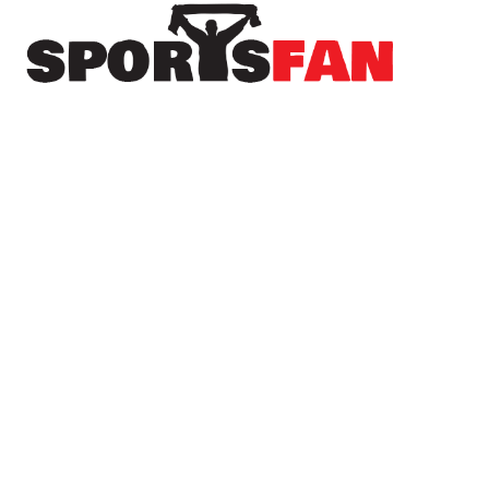
Πρόσφατα
Στον Λεβαδειακό μέχρι το 2030 ο Μοχάμεντ
Εντιαγέ
Στον Ηρακλή και επίσημα ο Νανού
Το όνειρο του Champions League χάθηκε, αλλά
ο ΠΑΟΚ συνεχίζει στην Ευρώπη (βίντεο)
Μεταγραφή με άρωμα Κένυας για την Αγία