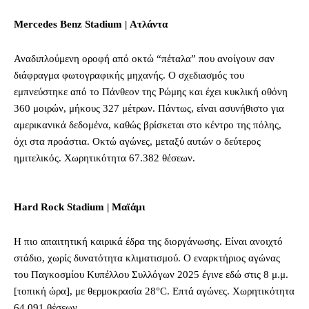
Mercedes Benz Stadium | Ατλάντα
Αναδιπλούμενη οροφή από οκτώ “πέταλα” που ανοίγουν σαν
διάφραγμα φωτογραφικής μηχανής. Ο σχεδιασμός του
εμπνεύστηκε από το Πάνθεον της Ρώμης και έχει κυκλική οθόνη
360 μοιρών, μήκους 327 μέτρων. Πάντως, είναι ασυνήθιστο για
αμερικανικά δεδομένα, καθώς βρίσκεται στο κέντρο της πόλης,
όχι στα προάστια. Οκτώ αγώνες, μεταξύ αυτών ο δεύτερος
ημιτελικός. Χωρητικότητα 67.382 θέσεων.
Hard Rock Stadium | Μαϊάμι
Η πιο απαιτητική καιρικά έδρα της διοργάνωσης. Είναι ανοιχτό
στάδιο, χωρίς δυνατότητα κλιματισμού. Ο εναρκτήριος αγώνας
του Παγκοσμίου Κυπέλλου Συλλόγων 2025 έγινε εδώ στις 8 μ.μ.
[τοπική ώρα], με θερμοκρασία 28°C. Επτά αγώνες. Χωρητικότητα
64.091 θέσεων.