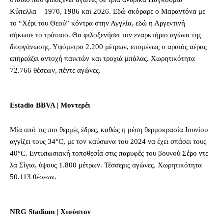
Κύπελλα – 1970, 1986 και 2026. Εδώ σκόραρε ο Μαραντόνα με
το “Χέρι του Θεού” κόντρα στην Αγγλία, εδώ η Αργεντινή
σήκωσε το τρόπαιο. Θα φιλοξενήσει τον εναρκτήριο αγώνα της
διοργάνωσης. Υψόμετρο 2.200 μέτρων, επομένως ο αραιός αέρας
επηρεάζει αντοχή παικτών και τροχιά μπάλας. Χωρητικότητα
72.766 θέσεων, πέντε αγώνες.
Estadio BBVA | Μοντερέι
Μία από τις πιο θερμές έδρες, καθώς η μέση θερμοκρασία Ιουνίου
αγγίζει τους 34°C, με τον καύσωνα του 2024 να έχει σπάσει τους
40°C. Εντυπωσιακή τοποθεσία στις παρυφές του βουνού Σέρο ντε
λα Σίγια, ύψους 1.800 μέτρων. Τέσσερις αγώνες. Χωρητικότητα
50.113 θέσεων.
NRG Stadium | Χιούστον