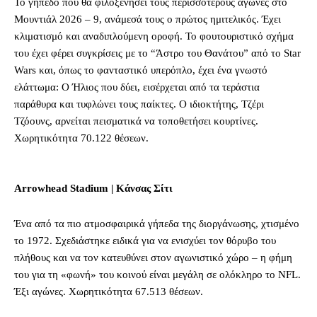
Το γήπεδο που θα φιλοξενήσει τους περισσότερους αγώνες στο
Μουντιάλ 2026 – 9, ανάμεσά τους ο πρώτος ημιτελικός. Έχει
κλιματισμό και αναδιπλούμενη οροφή. Το φουτουριστικό σχήμα
του έχει φέρει συγκρίσεις με το “Άστρο του Θανάτου” από το Star
Wars και, όπως το φανταστικό υπερόπλο, έχει ένα γνωστό
ελάττωμα: Ο Ήλιος που δύει, εισέρχεται από τα τεράστια
παράθυρα και τυφλώνει τους παίκτες. Ο ιδιοκτήτης, Τζέρι
Τζόουνς, αρνείται πεισματικά να τοποθετήσει κουρτίνες.
Χωρητικότητα 70.122 θέσεων.
Arrowhead Stadium | Κάνσας Σίτι
Ένα από τα πιο ατμοσφαιρικά γήπεδα της διοργάνωσης, χτισμένο
το 1972. Σχεδιάστηκε ειδικά για να ενισχύει τον θόρυβο του
πλήθους και να τον κατευθύνει στον αγωνιστικό χώρο – η φήμη
του για τη «φωνή» του κοινού είναι μεγάλη σε ολόκληρο το NFL.
Έξι αγώνες. Χωρητικότητα 67.513 θέσεων.