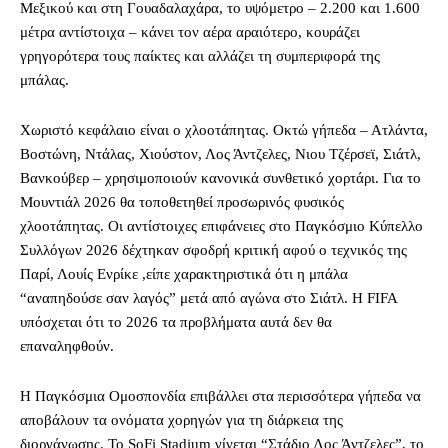
Μεξικού και στη Γουαδαλαχάρα, το υψόμετρο – 2.200 και 1.600
μέτρα αντίστοιχα – κάνει τον αέρα αραιότερο, κουράζει
γρηγορότερα τους παίκτες και αλλάζει τη συμπεριφορά της
μπάλας.
Χωριστό κεφάλαιο είναι ο χλοοτάπητας. Οκτώ γήπεδα – Ατλάντα,
Βοστώνη, Ντάλας, Χιούστον, Λος Άντζελες, Νιου Τζέρσεϊ, Σιάτλ,
Βανκούβερ – χρησιμοποιούν κανονικά συνθετικό χορτάρι. Για το
Μουντιάλ 2026 θα τοποθετηθεί προσωρινός φυσικός
χλοοτάπητας. Οι αντίστοιχες επιφάνειες στο Παγκόσμιο Κύπελλο
Συλλόγων 2026 δέχτηκαν σφοδρή κριτική αφού ο τεχνικός της
Παρί, Λουίς Ενρίκε ,είπε χαρακτηριστικά ότι η μπάλα
“αναπηδούσε σαν λαγός” μετά από αγώνα στο Σιάτλ. Η FIFA
υπόσχεται ότι το 2026 τα προβλήματα αυτά δεν θα
επαναληφθούν.
Η Παγκόσμια Ομοσπονδία επιβάλλει στα περισσότερα γήπεδα να
αποβάλουν τα ονόματα χορηγών για τη διάρκεια της
διοργάνωσης. Το SoFi Stadium γίνεται “Στάδιο Λος Άντζελες”, το