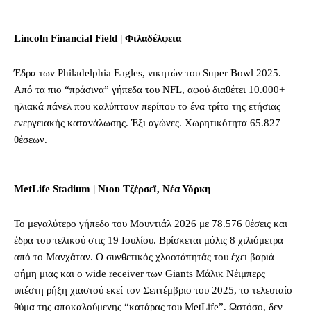
Lincoln Financial Field | Φιλαδέλφεια
Έδρα των Philadelphia Eagles, νικητών του Super Bowl 2025.
Από τα πιο “πράσινα” γήπεδα του NFL, αφού διαθέτει 10.000+
ηλιακά πάνελ που καλύπτουν περίπου το ένα τρίτο της ετήσιας
ενεργειακής κατανάλωσης. Έξι αγώνες. Χωρητικότητα 65.827
θέσεων.
MetLife Stadium | Νιου Τζέρσεϊ, Νέα Υόρκη
Το μεγαλύτερο γήπεδο του Μουντιάλ 2026 με 78.576 θέσεις και
έδρα του τελικού στις 19 Ιουλίου. Βρίσκεται μόλις 8 χιλιόμετρα
από το Μανχάταν. Ο συνθετικός χλοοτάπητάς του έχει βαριά
φήμη μιας και ο wide receiver των Giants Μάλικ Νέιμπερς
υπέστη ρήξη χιαστού εκεί τον Σεπτέμβριο του 2025, το τελευταίο
θύμα της αποκαλούμενης “κατάρας του MetLife”. Ωστόσο, δεν