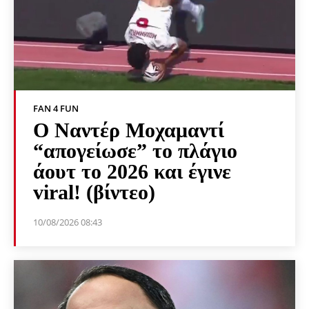
FAN 4 FUN
Ο Ναντέρ Μοχαμαντί
“απογείωσε” το πλάγιο
άουτ το 2026 και έγινε
viral! (βίντεο)
10/08/2026 08:43