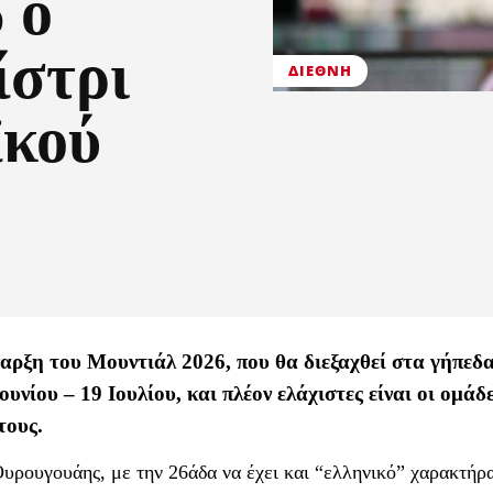
 ο
ίστρι
ΔΙΕΘΝΉ
ϊκού
έναρξη του Μουντιάλ 2026, που θα διεξαχθεί στα γήπεδ
ίου – 19 Ιουλίου, και πλέον ελάχιστες είναι οι ομάδ
τους.
 Ουρουγουάης, με την 26άδα να έχει και “ελληνικό” χαρακτήρ