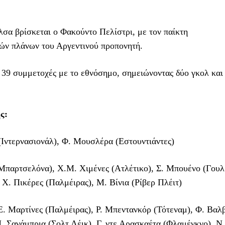
λσα βρίσκεται ο Φακούντο Πελίστρι, με τον παίκτη
κών πλάνων του Αργεντινού προπονητή.
 39 συμμετοχές με το εθνόσημο, σημειώνοντας δύο γκολ και 
ς:
(Ιντερνασιονάλ), Φ. Μουσλέρα (Εστουντιάντες)
Μπαρτσελόνα), Χ.Μ. Χιμένες (Ατλέτικο), Σ. Μπουένο (Γουλβ
Χ. Πικέρες (Παλμέιρας), Μ. Βίνια (Ρίβερ Πλέιτ)
. Μαρτίνες (Παλμέιρας), Ρ. Μπεντανκόρ (Τότεναμ), Φ. Βαλ
. Σανάμπρια (Σολτ Λέικ), Γ. ντε Αρασκαέτα (Φλαμένκγο), Ν.