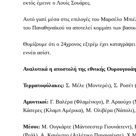
εκτός έμεινε ο Λουίς Σουάρες.
Αυτό γιατί μέσα στις επιλογές του Μαρσέλο Μπιέ
του Παναθηναϊκού να αποτελεί κομμάτι των βασι
Θυμίζουμε ότι ο 24χρονος εξτρέμ έχει καταγράψει
εννέα ασίστ.
Αναλυτικά η αποστολή της εθνικής Ουρουγουάη
Τερματοφύλακες:
Σ. Μέλε (Μοντερέι), Σ. Ροσέτ 
Αμυντικοί:
Γ. Βαλέρα (Φλαμένκγο), Ρ. Αραούχο (
Κάσερες (Κλαμπ Αμέρικα), Μ. Ολιβέρα (Νάπολι), 
Μέσοι:
Μ. Ουγκάρτε (Μάντσεστερ Γιουνάιτεντ), Ε
(Ρεάλ), Α. Κανόμπιο (Ατλέτικο Παραναένσε), Χ.Μ