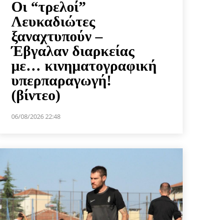
Οι “τρελοί”
Λευκαδιώτες
ξαναχτυπούν –
Έβγαλαν διαρκείας
με… κινηματογραφική
υπερπαραγωγή!
(βίντεο)
06/08/2026 22:48