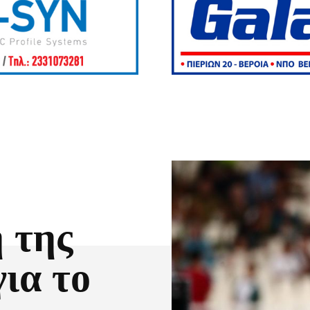
 της
ια το