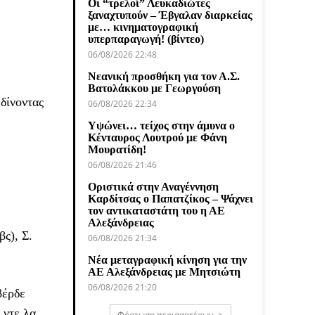
Οι “τρελοί” Λευκαδιώτες
ξαναχτυπούν – Έβγαλαν διαρκείας
με… κινηματογραφική
υπερπαραγωγή! (βίντεο)
06/08/2026 22:48
Νεανική προσθήκη για τον Α.Σ.
Βατολάκκου με Γεωργούση
δίνοντας
06/08/2026 22:34
Υψώνει… τείχος στην άμυνα ο
Κένταυρος Λουτρού με Φάνη
Μουρατίδη!
06/08/2026 21:46
Οριστικά στην Αναγέννηση
Καρδίτσας ο Παπατζίκος – Ψάχνει
τον αντικαταστάτη του η ΑΕ
Αλεξάνδρειας
ς), Σ.
06/08/2026 21:34
Νέα μεταγραφική κίνηση για την
ΑΕ Αλεξάνδρειας με Μητσιώτη
06/08/2026 21:20
βέρδε
 ντε λα
Φόρτωση περισσοτέρων