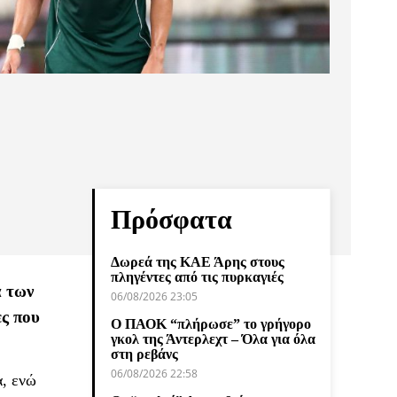
Πρόσφατα
Δωρεά της ΚΑΕ Άρης στους
πληγέντες από τις πυρκαγιές
α των
06/08/2026 23:05
ες που
Ο ΠΑΟΚ “πλήρωσε” το γρήγορο
γκολ της Άντερλεχτ – Όλα για όλα
στη ρεβάνς
06/08/2026 22:58
α, ενώ