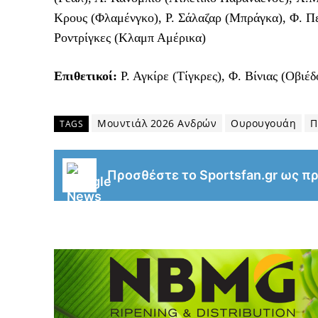
Κρους (Φλαμένγκο), Ρ. Σάλαζαρ (Μπράγκα), Φ. Πε
Ροντρίγκες (Κλαμπ Αμέρικα)
Επιθετικοί:
Ρ. Αγκίρε (Τίγκρες), Φ. Βίνιας (Οβιέ
Μουντιάλ 2026 Ανδρών
Ουρουγουάη
Π
TAGS
Προσθέστε το Sportsfan.gr ως π