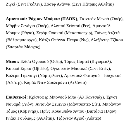
Ζιγκί (Σεντ Γκάλεν), Ζόσεφ Ανάνγκ (Σεντ Πάτρικς Αθλέτικ)
Αμυντικοί:
Ράχμαν Μπάμπα (ΠΑΟΚ)
, Γκιντεόν Μενσά (Οσέρ),
Μάρβιν Σενάγια (Οσέρ), Αλιντού Σεϊντού (Ρεν), Αμπντούλ
Μουμίν (Ράγιο), Ζερόμ Οποκού (Μπασακσεχίρ), Γιόνας Ατζετέι
(Βόλφσμπουργκ), Κότζο Οπόνγκ Πέπρα (Νις), Αλεξάντερ Τζίκου
(Σπαρτάκ Μόσχας)
Μέσοι:
Ελίσα Ογουσού (Οσέρ), Τόμας Πάρτεϊ (Βιγιαρεάλ),
Κουασί Σιμπό (Οβιέδο), Ογκουστίν Μποακιέ (Σεντ Ετιέν),
Κάλεμπ Γιρενκίγι (Νόρτζελαντ), Αμπντούλ Φαταγού – Ισαχακού
(Λέστερ), Καμάλ Ντεν Σουλεμάνα (Ατλάντα)
Επιθετικοί:
Κρίστοφερ Μπονσού Μπα (Αλ Καντσιάχ), Έρνστ
Νουαμά (Λιόν), Αντουάν Σεμένιο (Μάντσεστερ Σίτι), Μπράντον
Τόμας (Κόβεντρι), Πρίνς Κουαμπένα Άντου (Βικτόρια Πλζεν),
Ινιάκι Γουίλιαμς (Αθλέτικ), Τζόρνταν Αγιού (Λέστερ)