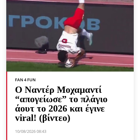
FAN 4 FUN
Ο Ναντέρ Μοχαμαντί
“απογείωσε” το πλάγιο
άουτ το 2026 και έγινε
viral! (βίντεο)
10/08/2026 08:43