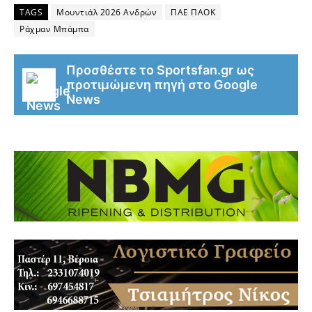
TAGS
Μουντιάλ 2026 Ανδρών
ΠΑΕ ΠΑΟΚ
Ράχμαν Μπάμπα
Προσθέστε το Sportsfan.gr ως
προτιμώμενη πηγή στο Google
News