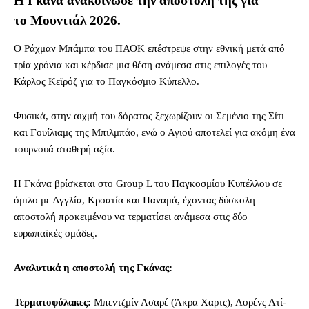
Η Γκάνα ανακοίνωσε την αποστολή της για
το Μουντιάλ 2026.
Ο Ράχμαν Μπάμπα του ΠΑΟΚ επέστρεψε στην εθνική μετά από
τρία χρόνια και κέρδισε μια θέση ανάμεσα στις επιλογές του
Κάρλος Κεϊρόζ για το Παγκόσμιο Κύπελλο.
Φυσικά, στην αιχμή του δόρατος ξεχωρίζουν οι Σεμένιο της Σίτι
και Γουίλιαμς της Μπιλμπάο, ενώ ο Αγιού αποτελεί για ακόμη ένα
τουρνουά σταθερή αξία.
Η Γκάνα βρίσκεται στο Group L του Παγκοσμίου Κυπέλλου σε
όμιλο με Αγγλία, Κροατία και Παναμά, έχοντας δύσκολη
αποστολή προκειμένου να τερματίσει ανάμεσα στις δύο
ευρωπαϊκές ομάδες.
Αναλυτικά η αποστολή της Γκάνας:
Τερματοφύλακες:
Μπεντζμίν Ασαρέ (Άκρα Χαρτς), Λορένς Ατί-