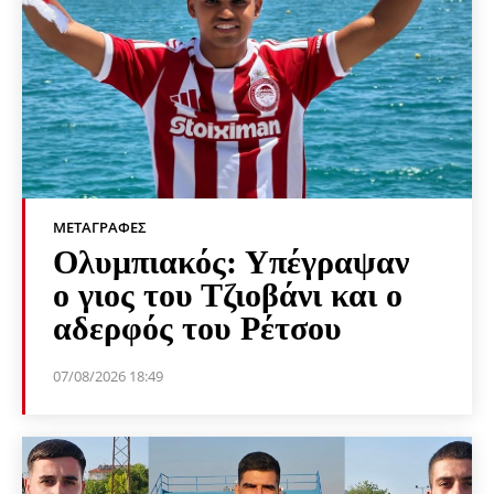
ΜΕΤΑΓΡΑΦΈΣ
Ολυμπιακός: Υπέγραψαν
ο γιος του Τζιοβάνι και ο
αδερφός του Ρέτσου
07/08/2026 18:49