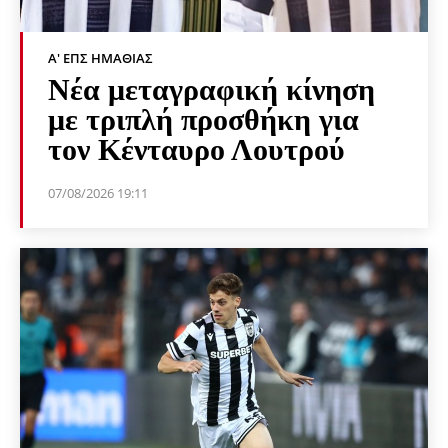
Α' ΕΠΣ ΗΜΑΘΊΑΣ
Νέα μεταγραφική κίνηση
με τριπλή προσθήκη για
τον Κένταυρο Λουτρού
07/08/2026 19:11