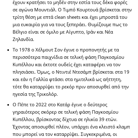
έχουν κρατήσει το μηδέν στην εστία τους δέκα φορές
σε αγώνα Μουντιάλ. Ο Τιμπό Κουρτουά βρίσκεται στην
τρίτη θέση με επτά clean sheets και έχει μπροστά του
μια ευκαιρία για να τους ξεπεράει. Θυμίζουμε πως το
Βέλγιο είναι σε όμιλο με Αίγυπτο, Ιράν και Νέα
Ζηλανδία.
Το 1978 ο Χέλμουτ Σον έγινε ο προπονητής με τα
περισσότερα παιχνίδια σε τελική φάση Παγκοσμίου
Κυπέλλου και έκτοτε ουδείς έχει καταφέρει να τον
πλησιάσει. Όμως, ο Ντιντιέ Ντεσάμπ βρίσκεται στα 19
και εάν η Γαλλία φτάσει στα ημιτελικά ως αήττητη,
τότε θα καταρρίψει το ρεκόρ πριν αποσυρθεί από την
ηγεσία της Τρικολόρ.
Ο Πέπε το 2022 στο Κατάρ έγινε ο δεύτερος
γηραιότερος σκόρερ σε τελική φάση Παγκοσμίου
Κυπέλλου, βρίσκοντας δίχτυα σε ηλικία 39 ετών.
Έχοντας αποσυρθεί πλέον, υπάρχει ένα κλειστό κλαμπ
που μπορεί να τον καταρρίψει. Συγκεκριμένα, οι