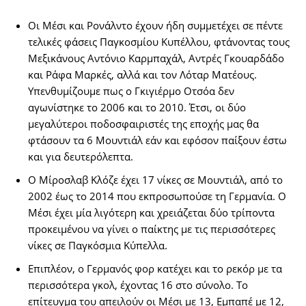
Οι Μέσι και Ρονάλντο έχουν ήδη συμμετέχει σε πέντε
τελικές φάσεις Παγκοσμίου Κυπέλλου, φτάνοντας τους
Μεξικάνους Αντόνιο Καρμπαχάλ, Αντρές Γκουαρδάδο
και Ράφα Μαρκές, αλλά και τον Λόταρ Ματέους.
Υπενθυμίζουμε πως ο Γκιγιέρμο Οτσόα δεν
αγωνίστηκε το 2006 και το 2010. Έτσι, οι δύο
μεγαλύτεροι ποδοσφαιριστές της εποχής μας θα
φτάσουν τα 6 Μουντιάλ εάν και εφόσον παίξουν έστω
και για δευτερόλεπτα.
Ο Μίροσλαβ Κλόζε έχει 17 νίκες σε Μουντιάλ, από το
2002 έως το 2014 που εκπροσωπούσε τη Γερμανία. Ο
Μέσι έχει μία λιγότερη και χρειάζεται δύο τρίποντα
προκειμένου να γίνει ο παίκτης με τις περισσότερες
νίκες σε Παγκόσμια Κύπελλα.
Επιπλέον, ο Γερμανός φορ κατέχει και το ρεκόρ με τα
περισσότερα γκολ, έχοντας 16 στο σύνολο. Το
επίτευγμα του απειλούν οι Μέσι με 13, Εμπαπέ με 12,