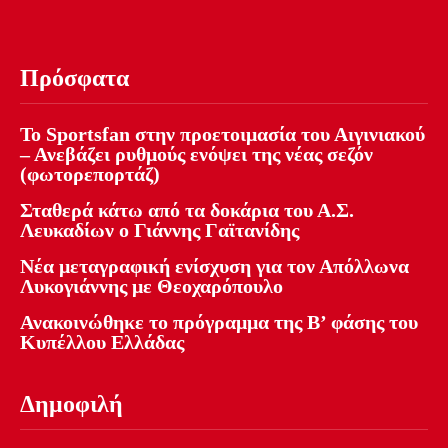
Πρόσφατα
Το Sportsfan στην προετοιμασία του Αιγινιακού
– Ανεβάζει ρυθμούς ενόψει της νέας σεζόν
(φωτορεπορτάζ)
Σταθερά κάτω από τα δοκάρια του Α.Σ.
Λευκαδίων ο Γιάννης Γαϊτανίδης
Νέα μεταγραφική ενίσχυση για τον Απόλλωνα
Λυκογιάννης με Θεοχαρόπουλο
Ανακοινώθηκε το πρόγραμμα της Β’ φάσης του
Κυπέλλου Ελλάδας
Δημοφιλή