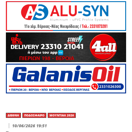
ΔΙΕΘΝΉ
ΠΟΔΌΣΦΑΙΡΟ
ΜΟΥΝΤΙΆΛ 2026
10/06/2026 19:51