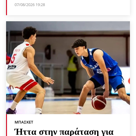
07/08/2026 19:28
ΜΠΆΣΚΕΤ
Ήττα στην παράταση για