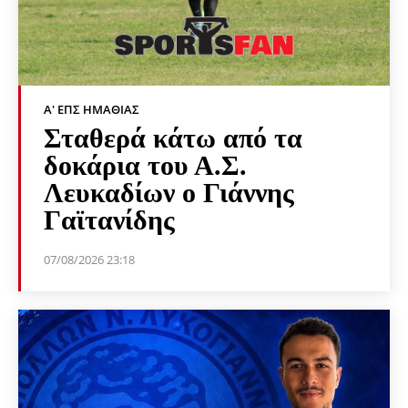
Α' ΕΠΣ ΗΜΑΘΊΑΣ
Σταθερά κάτω από τα
δοκάρια του Α.Σ.
Λευκαδίων ο Γιάννης
Γαϊτανίδης
07/08/2026 23:18