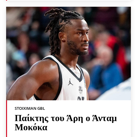
STOIXIMAN GBL
Παίκτης του Άρη ο Άνταμ
Μοκόκα