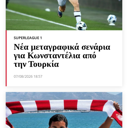
SUPERLEAGUE 1
Νέα μεταγραφικά σενάρια
για Κωνσταντέλια από
την Τουρκία
07/08/2026 18:57