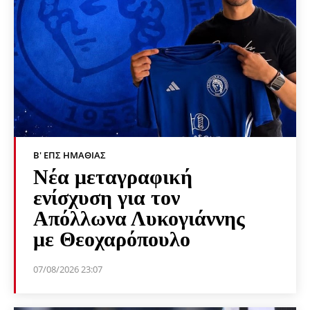
Β' ΕΠΣ ΗΜΑΘΊΑΣ
Νέα μεταγραφική
ενίσχυση για τον
Απόλλωνα Λυκογιάννης
με Θεοχαρόπουλο
07/08/2026 23:07