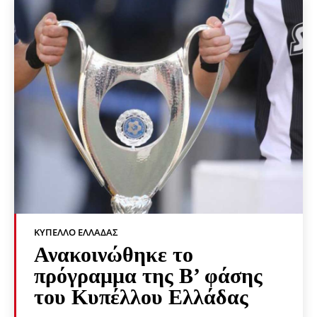
ΚΎΠΕΛΛΟ ΕΛΛΆΔΑΣ
Ανακοινώθηκε το
πρόγραμμα της Β’ φάσης
του Κυπέλλου Ελλάδας