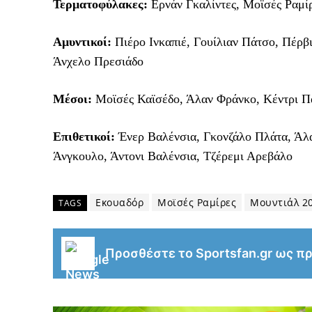
Τερματοφύλακες:
Ερνάν Γκαλίντες, Μοϊσές Ραμίρ
Αμυντικοί:
Πιέρο Ινκαπιέ, Γουίλιαν Πάτσο, Πέρβι
Άνχελο Πρεσιάδο
Μέσοι:
Μοϊσές Καϊσέδο, Άλαν Φράνκο, Κέντρι Πάε
Επιθετικοί:
Ένερ Βαλένσια, Γκονζάλο Πλάτα, Άλαν
Άνγκουλο, Άντονι Βαλένσια, Τζέρεμι Αρεβάλο
Εκουαδόρ
Μοϊσές Ραμίρες
Μουντιάλ 2
TAGS
Προσθέστε το Sportsfan.gr ως π