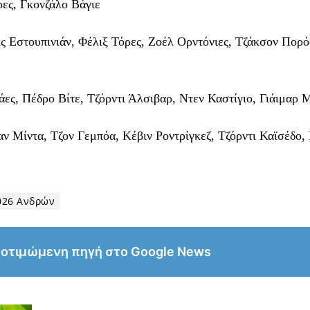
ες, Γκονζάλο Βάγιε
ς Εστουπινιάν, Φέλιξ Τόρες, Ζοέλ Ορντόνιες, Τζάκσον Πορό
ς, Πέδρο Βίτε, Τζόρντι Άλσιβαρ, Ντεν Καστίγιο, Γιάιμαρ 
 Μίντα, Τζον Γεμπόα, Κέβιν Ροντρίγκεζ, Τζόρντι Καϊσέδο,
026 Ανδρών
ροτιμώμενη πηγή στο Google News