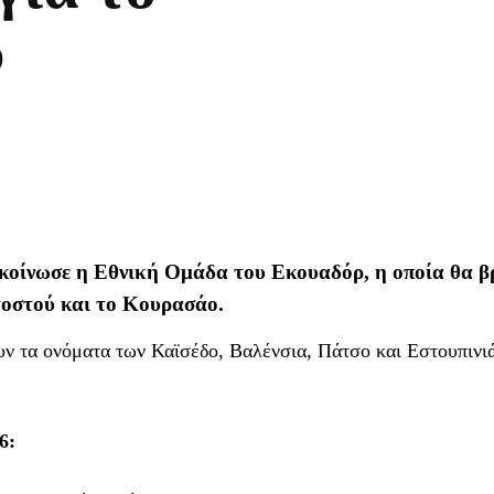
6
κοίνωσε η Εθνική Ομάδα του Εκουαδόρ, η οποία θα β
τοστού και το Κουρασάο.
υν τα ονόματα των Καϊσέδο, Βαλένσια, Πάτσο και Εστουπινι
6: