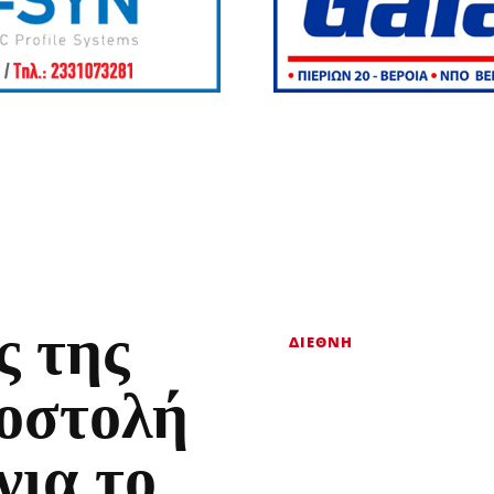
ς της
ΔΙΕΘΝΉ
οστολή
για το