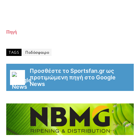
Πηγή
TAGS
Ποδόσφαιρο
Προσθέστε το Sportsfan.gr ως
προτιμώμενη πηγή στο Google
News