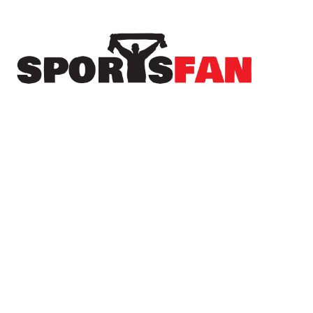
Πρόσφατα
Μεταγραφή με άρωμα Κένυας για την Αγία
Μαρίνα – Στα “κυανόλευκα” ο Brian Kamau
Μεγάλη πράξη ανθρωπιάς από τον Τάσο
Χατζηγιοβάνη για τον μικρό Δημήτρη
Στο “ραντάρ” του Ολυμπιακού ο αρχηγός της