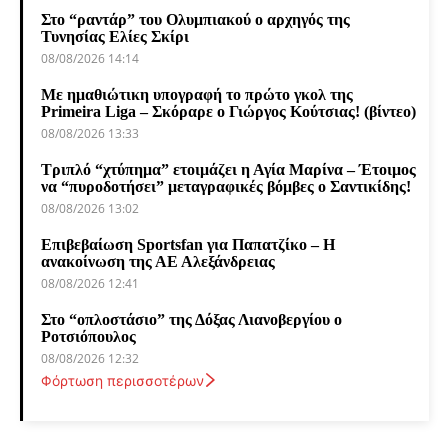
Στο “ραντάρ” του Ολυμπιακού ο αρχηγός της
Τυνησίας Ελίες Σκίρι
08/08/2026 14:14
Με ημαθιώτικη υπογραφή το πρώτο γκολ της
Primeira Liga – Σκόραρε ο Γιώργος Κούτσιας! (βίντεο)
08/08/2026 13:33
Τριπλό “χτύπημα” ετοιμάζει η Αγία Μαρίνα – Έτοιμος
να “πυροδοτήσει” μεταγραφικές βόμβες ο Σαντικίδης!
08/08/2026 13:02
Επιβεβαίωση Sportsfan για Παπατζίκο – Η
ανακοίνωση της ΑΕ Αλεξάνδρειας
08/08/2026 12:41
Στο “οπλοστάσιο” της Δόξας Λιανοβεργίου ο
Ροτσιόπουλος
08/08/2026 12:32
Φόρτωση περισσοτέρων