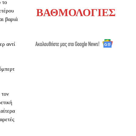
 το
ΒΑΘΜΟΛΟΓΙΕΣ
ετέρου
αι βαριά
ερ αντί
Ρόμπερτ
 τον
ρετική
ιαίτερα
 αρετές