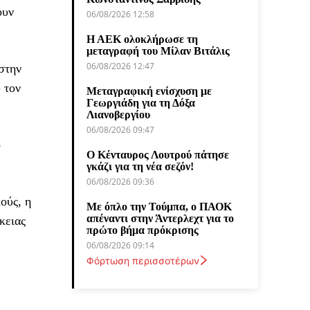
ουν
06/08/2026 12:58
Η ΑΕΚ ολοκλήρωσε τη
μεταγραφή του Μίλαν Βιτάλις
06/08/2026 12:47
στην
 τον
Μεταγραφική ενίσχυση με
Γεωργιάδη για τη Δόξα
Λιανοβεργίου
06/08/2026 09:47
ο
Ο Κένταυρος Λουτρού πάτησε
γκάζι για τη νέα σεζόν!
06/08/2026 09:36
ούς, η
Με όπλο την Τούμπα, ο ΠΑΟΚ
απέναντι στην Άντερλεχτ για το
κειας
πρώτο βήμα πρόκρισης
06/08/2026 09:14
Φόρτωση περισσοτέρων