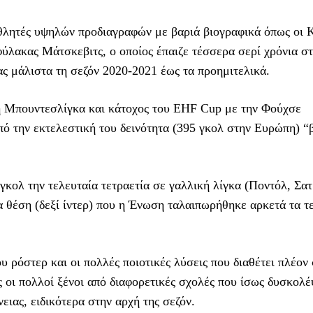
 αθλητές υψηλών προδιαγραφών με βαριά βιογραφικά όπως οι 
ύλακας Μάτσκεβιτς, ο οποίος έπαιζε τέσσερα σερί χρόνια σ
 μάλιστα τη σεζόν 2020-2021 έως τα προημιτελικά.
τη Μπουντεσλίγκα και κάτοχος του ΕΗF Cup με την Φούχσε
πό την εκτελεστική του δεινότητα (395 γκολ στην Ευρώπη) “
γκολ την τελευταία τετραετία σε γαλλική λίγκα (Ποντόλ, Σατ
 θέση (δεξί ίντερ) που η Ένωση ταλαιπωρήθηκε αρκετά τα τ
 ρόστερ και οι πολλές ποιοτικές λύσεις που διαθέτει πλέον 
ως οι πολλοί ξένοι από διαφορετικές σχολές που ίσως δυσκολ
ειας, ειδικότερα στην αρχή της σεζόν.