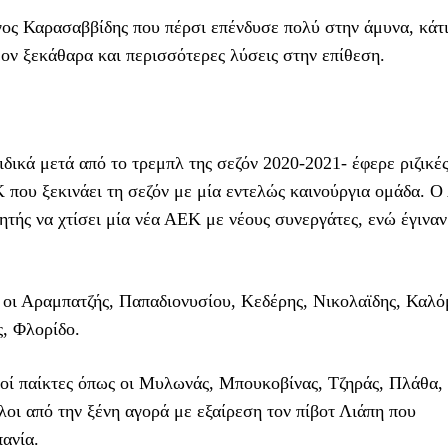
γος Καρασαββίδης που πέρσι επένδυσε πολύ στην άμυνα, κάτ
έον ξεκάθαρα και περισσότερες λύσεις στην επίθεση.
δικά μετά από το τρεμπλ της σεζόν 2020-2021- έφερε ριζικέ
Κ που ξεκινάει τη σεζόν με μία εντελώς καινούργια ομάδα. Ο
τής να χτίσει μία νέα ΑΕΚ με νέους συνεργάτες, ενώ έγιναν
ι οι Αραμπατζής, Παπαδιονυσίου, Κεδέρης, Νικολαϊδης, Καλό
ς, Φλορίδο.
οί παίκτες όπως οι Μυλωνάς, Μπουκοβίνας, Τζηράς, Πλάθα,
λοι από την ξένη αγορά με εξαίρεση τον πίβοτ Λιάπη που
ανία.