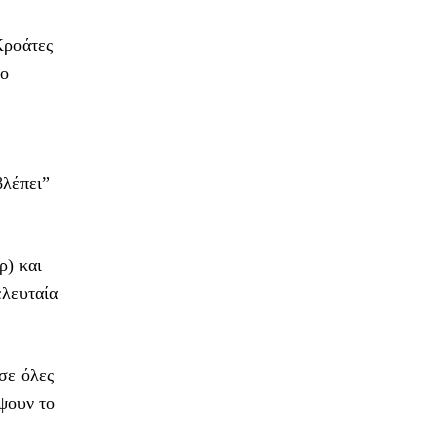
Κροάτες
το
βλέπει”
ρ) και
ελευταία
σε όλες
έψουν το