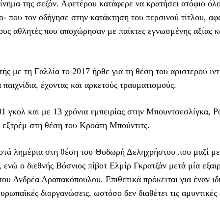
ίνημα της σεζόν. Αφετέρου κατάφερε να κρατήσει ατόφιο όλο
- που τον οδήγησε στην κατάκτηση του περσινού τίτλου, αφ
τους αθλητές που αποχώρησαν με παίκτες εγνωσμένης αξίας κ
ς με τη Γαλλία το 2017 ήρθε για τη θέση του αριστερού ίντ
παιχνίδια, έχοντας και αρκετούς τραυματισμούς.
01 γκολ και με 13 χρόνια εμπειρίας στην Μπουντσεσλίγκα, 
ί εξτρέμ στη θέση του Κροάτη Μπούντιτς.
στά λημέρια στη θέση του Θοδωρή Δεληχρήστου που μαζί με
ενώ ο διεθνής Βόσνιος πίβοτ Ελμίρ Γκρατζάν μετά μία εξαι
του Ανδρέα Αραπακόπουλου. Επιθετικά πρόκειται για έναν ιδ
υρωπαϊκές διοργανώσεις, ωστόσο δεν διαθέτει τις αμυντικές