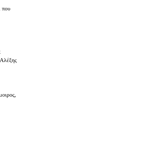
ι που
ς
 Αλέξης
μοιρος,