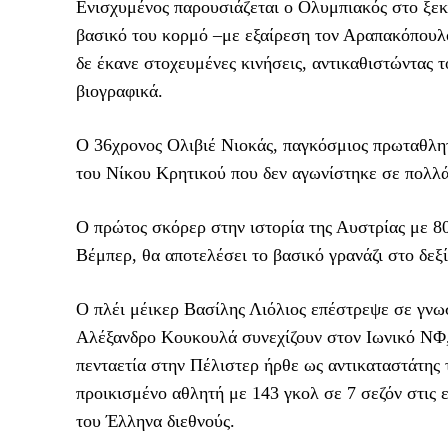
Ενισχυμένος παρουσιάζεται ο Ολυμπιακός στο ξεκ
βασικό του κορμό –με εξαίρεση τον Αραπακόπουλο
δε έκανε στοχευμένες κινήσεις, αντικαθιστώντας 
βιογραφικά.
Ο 36χρονος Ολιβιέ Νιοκάς, παγκόσμιος πρωταθλητή
του Νίκου Κρητικού που δεν αγωνίστηκε σε πολλά 
Ο πρώτος σκόρερ στην ιστορία της Αυστρίας με 8
Βέμπερ, θα αποτελέσει το βασικό γρανάζι στο δεξ
Ο πλέι μέικερ Βασίλης Λιόλιος επέστρεψε σε γνω
Αλέξανδρο Κουκουλά συνεχίζουν στον Ιωνικό ΝΦ, 
πενταετία στην Πέλιστερ ήρθε ως αντικαταστάτης 
προικισμένο αθλητή με 143 γκολ σε 7 σεζόν στις ε
του Έλληνα διεθνούς.