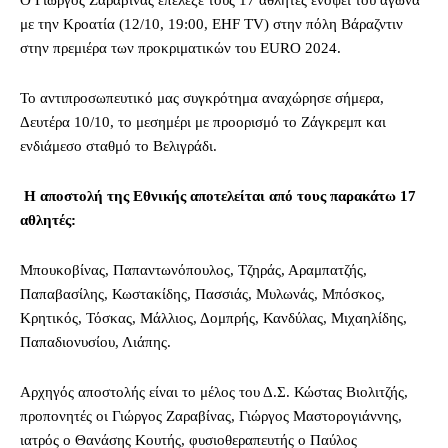
Ο Γιώργος Ζαραβίνας επέλεξε τους 17 αθλητές ενόψει του αγώνα
με την Κροατία (12/10, 19:00, EHF TV) στην πόλη Βάραζντιν
στην πρεμιέρα των προκριματικών του ΕURO 2024.
Το αντιπροσωπευτικό μας συγκρότημα αναχώρησε σήμερα,
Δευτέρα 10/10, το μεσημέρι με προορισμό το Ζάγκρεμπ και
ενδιάμεσο σταθμό το Βελιγράδι.
Η αποστολή της Εθνικής αποτελείται από τους παρακάτω 17
αθλητές:
Μπουκοβίνας, Παπαντωνόπουλος, Τζηράς, Αραμπατζής,
Παπαβασίλης, Κωστακίδης, Πασσιάς, Μυλωνάς, Μπόσκος,
Κρητικός, Τόσκας, Μάλλιος, Δομπρής, Κανδύλας, Μιχαηλίδης,
Παπαδιονυσίου, Λιάπης.
Αρχηγός αποστολής είναι το μέλος του Δ.Σ. Κώστας Βιολιτζής,
προπονητές οι Γιώργος Ζαραβίνας, Γιώργος Μαστορογιάννης,
ιατρός ο Θανάσης Κουτής, φυσιοθεραπευτής ο Παύλος