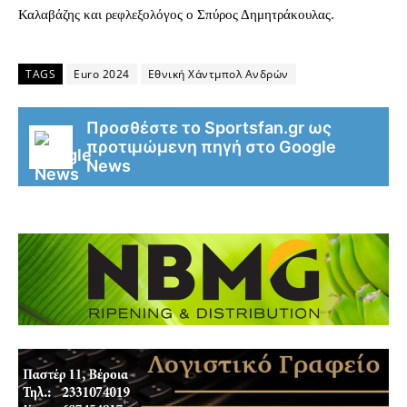
Καλαβάζης και ρεφλεξολόγος ο Σπύρος Δημητράκουλας.
TAGS
Euro 2024
Εθνική Χάντμπολ Ανδρών
Προσθέστε το Sportsfan.gr ως
προτιμώμενη πηγή στο Google
News