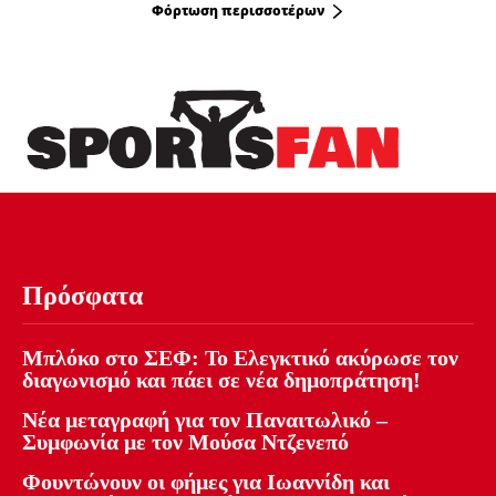
Φόρτωση περισσοτέρων
Πρόσφατα
Μπλόκο στο ΣΕΦ: Το Ελεγκτικό ακύρωσε τον
διαγωνισμό και πάει σε νέα δημοπράτηση!
Νέα μεταγραφή για τον Παναιτωλικό –
Συμφωνία με τον Μούσα Ντζενεπό
Φουντώνουν οι φήμες για Ιωαννίδη και