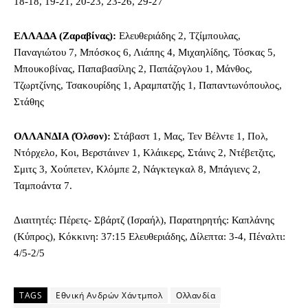
18-18, 19-21, 20-23, 23-26, 29-27
ΕΛΛΑΔΑ (Ζαραβίνας):
Ελευθεριάδης 2, Τζίμπουλας,
Παναγιώτου 7, Μπόσκος 6, Λιάπης 4, Μιχαηλίδης, Τόσκας 5,
Μπουκοβίνας, Παπαβασίλης 2, Παπάζογλου 1, Μάνθος,
Τζωρτζίνης, Τσακουρίδης 1, Αραμπατζής 1, Παπαντωνόπουλος,
Στάθης
ΟΛΛΑΝΔΙΑ (Όλσον):
Στάβαστ 1, Μας, Τεν Βέλντε 1, Πολ,
Ντόρχελο, Κοι, Βερστάινεν 1, Κλάικερς, Στάινς 2, Ντέβετζιτς,
Σμιτς 3, Χούπετεν, Κλόμπε 2, Νάγκτεγκαλ 8, Μπάγιενς 2,
Ταμποάντα 7.
Διαιτητές: Πέρετς- Σβάρτζ (Ισραήλ), Παρατηρητής: Καπλάνης
(Κύπρος), Κόκκινη: 37:15 Ελευθεριάδης, Δίλεπτα: 3-4, Πέναλτι:
4/5-2/5
TAGS
Εθνική Ανδρών Χάντμπολ
Ολλανδία