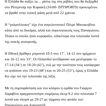
Η Ελλάδα θα παίξει τα… ρέστα της στη ρεβάνς που θα διεξαχθεί
στο Ρότερνταμ την Κυριακή (16:00- ΕΡΤSPORTS) προκειμένου
να βρεθεί στην τελική φάση μετά από 22 χρόνια.
Η “γαλανόλευκη” είχε ένα συγκλονιστικό Πέτρο Μπουκοβίνα
κάτω από τα δοκάρια, αλλά και συγκινητικούς τους Παναγιώτου,
Τόσκα οι οποίοι ήταν κορυφαίοι, ειδικότερα στα τελευταία λεπτά
της επικής ανατροπής.
Η Εθνική βρέθηκε μπροστά 10-5 στο 17΄, 14-12 στο ημίχρονο
και 16-12 στο 33’. Οι Ολλανδοί αντέδρασαν και μετέτρεψαν το
17-14 (34’) σε 18-20 (42’), ενώ με την ποιότητα τους κατάφεραν
να φτάσουν στο 19-23 (48’) και το 20-25 (53’), όμως η Ελλάδα
δεν είχε πει την τελευταία της λέξη.
Με τη συμπαράσταση και του κόσμου η ομάδα του Γιώργου
Ζαραβίνα πραγματοποίησε επιμέρους σκορ 9-2 στα τελευταία 7
λεπτά και νίκησε με 29-27 με τέρματα στο φινάλε των
Παναγιώτου και Αραμπατζή.