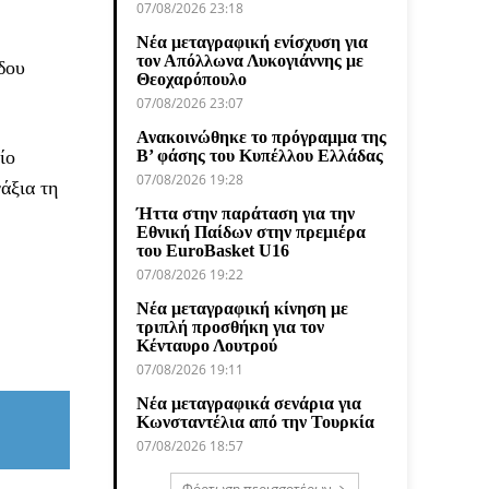
07/08/2026 23:18
Νέα μεταγραφική ενίσχυση για
τον Απόλλωνα Λυκογιάννης με
δου
Θεοχαρόπουλο
07/08/2026 23:07
Ανακοινώθηκε το πρόγραμμα της
ίο
Β’ φάσης του Κυπέλλου Ελλάδας
07/08/2026 19:28
άξια τη
Ήττα στην παράταση για την
Εθνική Παίδων στην πρεμιέρα
του EuroBasket U16
07/08/2026 19:22
Νέα μεταγραφική κίνηση με
τριπλή προσθήκη για τον
Κένταυρο Λουτρού
07/08/2026 19:11
Νέα μεταγραφικά σενάρια για
Κωνσταντέλια από την Τουρκία
07/08/2026 18:57
Φόρτωση περισσοτέρων