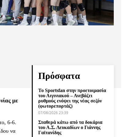
Πρόσφατα
Το Sportsfan στην προετοιμασία
του Αιγινιακού – Ανεβάζει
νίας με
ρυθμούς ενόψει της νέας σεζόν
(φωτορεπορτάζ)
07/08/2026 23:39
ο, 6-6.
Σταθερά κάτω από τα δοκάρια
του Α.Σ. Λευκαδίων ο Γιάννης
ίδου να
Γαϊτανίδης