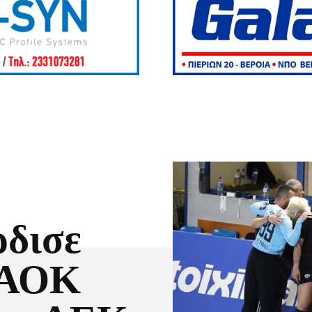
ρδισε
ΠΑΟΚ