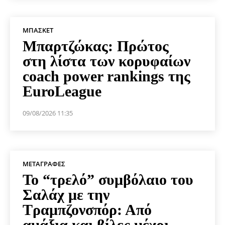
ΜΠΆΣΚΕΤ
Μπαρτζώκας: Πρώτος
στη λίστα των κορυφαίων
coach power rankings της
EuroLeague
09/08/2026 11:35
ΜΕΤΑΓΡΑΦΈΣ
Το “τρελό” συμβόλαιο του
Σαλάχ με την
Τραμπζονσπόρ: Από
αμάξια και βίλες μέχρι