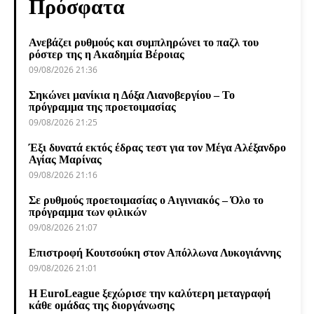
Πρόσφατα
Ανεβάζει ρυθμούς και συμπληρώνει το παζλ του
ρόστερ της η Ακαδημία Βέροιας
09/08/2026 21:36
Σηκώνει μανίκια η Δόξα Λιανοβεργίου – Το
πρόγραμμα της προετοιμασίας
09/08/2026 21:25
Έξι δυνατά εκτός έδρας τεστ για τον Μέγα Αλέξανδρο
Αγίας Μαρίνας
09/08/2026 21:16
Σε ρυθμούς προετοιμασίας ο Αιγινιακός – Όλο το
πρόγραμμα των φιλικών
09/08/2026 21:07
Επιστροφή Κουτσούκη στον Απόλλωνα Λυκογιάννης
09/08/2026 21:01
Η EuroLeague ξεχώρισε την καλύτερη μεταγραφή
κάθε ομάδας της διοργάνωσης