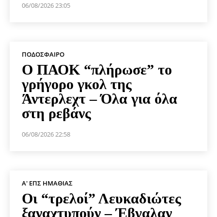
06/08/2026 23:05
ΠΟΔΌΣΦΑΙΡΟ
Ο ΠΑΟΚ “πλήρωσε” το
γρήγορο γκολ της
Άντερλεχτ – Όλα για όλα
στη ρεβάνς
06/08/2026 22:58
Α' ΕΠΣ ΗΜΑΘΊΑΣ
Οι “τρελοί” Λευκαδιώτες
ξαναχτυπούν – Έβγαλαν