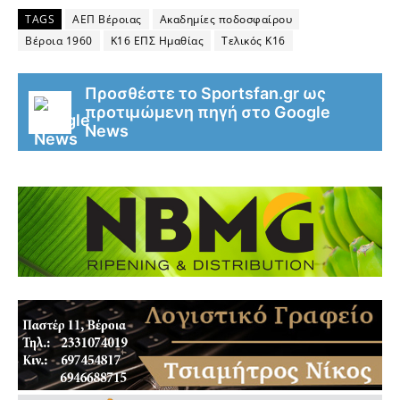
TAGS
ΑΕΠ Βέροιας
Ακαδημίες ποδοσφαίρου
Βέροια 1960
Κ16 ΕΠΣ Ημαθίας
Τελικός Κ16
Προσθέστε το Sportsfan.gr ως
προτιμώμενη πηγή στο Google
News